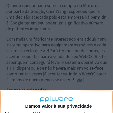
Quando questionada sobre a compra da Motorola
por parte da Google, Cher Wang respondeu que foi
uma decisão acertada pois esta empresa irá permitir
à Google ter em seu poder um significativo número
de patentes importantes.
Com mais um fabricante interessado em adquirir um
sistema operativo para equipamentos móveis é cada
vez mais certo que a HP irá ter mesmo de começar a
aceitar propostas para a venda do seu WebOS. Resta
saber quem conseguirá levar o sistema operativo que
a HP dispensou e se não haverá mais um volte-face
como tantas vezes já aconteceu, indo o WebOS parar
às mãos de quem menos se espera! [
via
]
Artigos relacionados:
Samsung poderá adquirir o WebOS à HP
Damos valor à sua privacidade