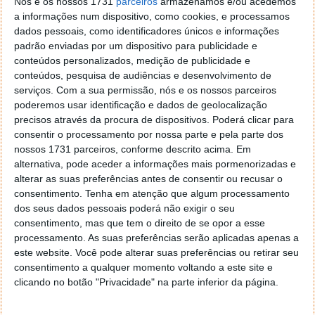
Nós e os nossos 1731
parceiros
armazenamos e/ou acedemos
a informações num dispositivo, como cookies, e processamos
Este artigo tem mais de um ano
dados pessoais, como identificadores únicos e informações
padrão enviadas por um dispositivo para publicidade e
conteúdos personalizados, medição de publicidade e
conteúdos, pesquisa de audiências e desenvolvimento de
Acompanhe o Pplware no Google Notícias
serviços.
Com a sua permissão, nós e os nossos parceiros
poderemos usar identificação e dados de geolocalização
precisos através da procura de dispositivos. Poderá clicar para
Proponha uma correção, faça uma sugestão
consentir o processamento por nossa parte e pela parte dos
nossos 1731 parceiros, conforme descrito acima. Em
Autor:
Pedro Simões
alternativa, pode aceder a informações mais pormenorizadas e
alterar as suas preferências antes de consentir ou recusar o
consentimento.
Tenha em atenção que algum processamento
dos seus dados pessoais poderá não exigir o seu
consentimento, mas que tem o direito de se opor a esse
PRÓXIMO ARTIGO
processamento. As suas preferências serão aplicadas apenas a
System Spec – O seu PC não terá segredos
este website. Você pode alterar suas preferências ou retirar seu
consentimento a qualquer momento voltando a este site e
clicando no botão "Privacidade" na parte inferior da página.
ARTIGO ANTERIOR
PS3 Snow White chega à Europa e Austrália já em