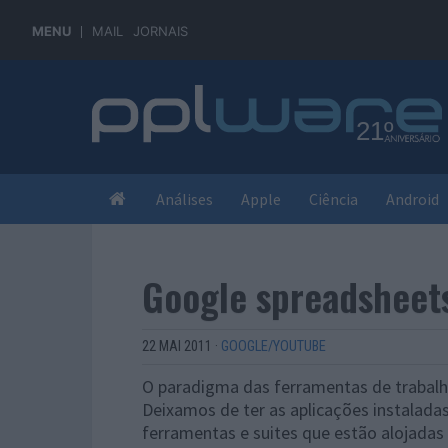
MENU
MAIL
JORNAIS
Análises
Apple
Ciência
Android
Google spreadsheets
22 MAI 2011
·
GOOGLE/YOUTUBE
O paradigma das ferramentas de trabalho
Deixamos de ter as aplicações instalad
ferramentas e suites que estão alojada