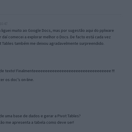
10:47
 liguei muito ao Google Docs, mas por sugestão aqui do pplware
ir daí comecei a explorar melhor o Docs. De facto está cada vez
vot Tables também me deixou agradavelmente surpreendido.
or de texto! Finalmenteeeeeeeeeeeeeeeeeeeeeeeeeeeeeeeee !!!
er os doc’s on-line.
 de uma base de dados e gerar a Pivot Tables?
não me apresenta a tabela como deve ser!