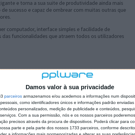
gante e torna a sua suite de produtividade ainda mais
so de sucesso e capaz de ombrear com muitas outras que
ores.
uer computador, interface simples e facilidade de
 das funcionalidades que atraem todos os utilizadores
Damos valor à sua privacidade
33
parceiros
armazenamos e/ou acedemos a informações num dispositi
 artigo tem mais de um ano
essoais, como identificadores únicos e informações padrão enviadas 
conteúdos personalizados, medição de publicidade e conteúdos, pesqui
serviços.
Com a sua permissão, nós e os nossos parceiros poderemos 
plware no Google Notícias
ção precisos através da procura de dispositivos. Poderá clicar para co
ossa parte e pela parte dos nossos 1733 parceiros, conforme descrit
eder a informações mais pormenorizadas e alterar as suas preferência