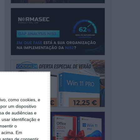
vo, como cookies, e
por um dispositivo
sa de audiências e
usar identificação e
nsentir o
o acima. Em
s antes de consentir