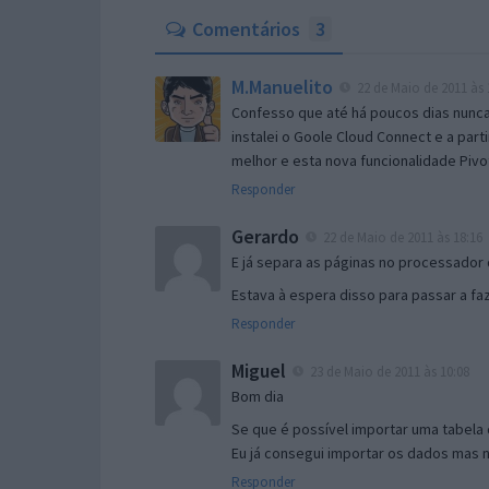
Comentários
3
M.Manuelito
22 de Maio de 2011 às 
Confesso que até há poucos dias nunca
instalei o Goole Cloud Connect e a part
melhor e esta nova funcionalidade Pi
Responder
Gerardo
22 de Maio de 2011 às 18:16
E já separa as páginas no processad
Estava à espera disso para passar a faz
Responder
Miguel
23 de Maio de 2011 às 10:08
Bom dia
Se que é possível importar uma tabela
Eu já consegui importar os dados mas 
Responder