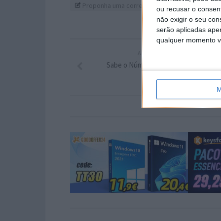
Proponha uma correção, faça uma sugestão
ou recusar o consen
não exigir o seu co
serão aplicadas apen
qualquer momento vol
ARTIGO ANTERIOR
Sabe o Número de Série do seu Mac?
M