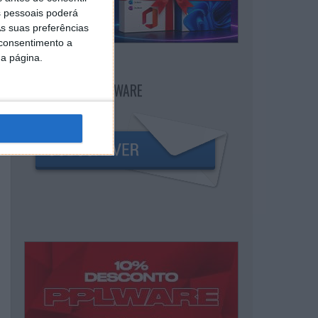
 pessoais poderá
s suas preferências
 consentimento a
da página.
NEWSLETTER PPLWARE