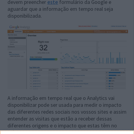
devem preencher
este
formulário da Google e
aguardar que a informação em tempo real seja
disponibilizada.
A informação em tempo real que o Analytics vai
disponibilizar pode ser usada para medir o impacto
das diferentes redes sociais nos vossos sites e assim
entender as visitas que estão a receber dessas
diferentes origens e o impacto que estas têm no
tráfego dos vossos sites.