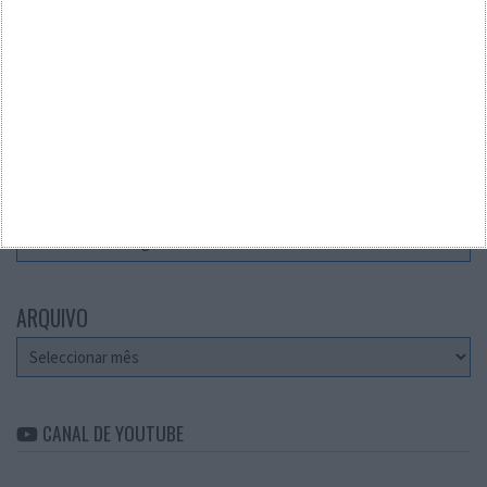
Teste a velocidade da sua Internet
CATEGORIAS
Categorias
ARQUIVO
Arquivo
CANAL DE YOUTUBE