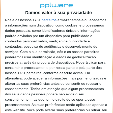
Pode ainda ser usada para medir alterações nos sites
Damos valor à sua privacidade
e novos conteúdos que sejam disponibilizados. Em
segundos podem começar a ver as visitas que essas
Nós e os nossos 1731
parceiros
armazenamos e/ou acedemos
a informações num dispositivo, como cookies, e processamos
alterações trouxeram e se esses novos conteúdos
dados pessoais, como identificadores únicos e informações
estão a ser visualizados.
padrão enviadas por um dispositivo para publicidade e
conteúdos personalizados, medição de publicidade e
conteúdos, pesquisa de audiências e desenvolvimento de
serviços.
Com a sua permissão, nós e os nossos parceiros
poderemos usar identificação e dados de geolocalização
precisos através da procura de dispositivos. Poderá clicar para
consentir o processamento por nossa parte e pela parte dos
nossos 1731 parceiros, conforme descrito acima. Em
alternativa, pode aceder a informações mais pormenorizadas e
alterar as suas preferências antes de consentir ou recusar o
consentimento.
Tenha em atenção que algum processamento
dos seus dados pessoais poderá não exigir o seu
consentimento, mas que tem o direito de se opor a esse
processamento. As suas preferências serão aplicadas apenas a
Esta adição ao serviço Google Analytics irá torná-lo
este website. Você pode alterar suas preferências ou retirar seu