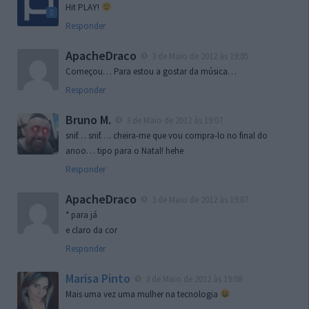
Hit PLAY!
Responder
ApacheDraco
3 de Maio de 2012 às 19:05
Começou… Para estou a gostar da música…
Responder
Bruno M.
3 de Maio de 2012 às 19:07
snif… snif…. cheira-me que vou compra-lo no final do
anoo… tipo para o Natal! hehe
Responder
ApacheDraco
3 de Maio de 2012 às 19:07
* para já
e claro da cor
Responder
Marisa Pinto
3 de Maio de 2012 às 19:08
Mais uma vez uma mulher na tecnologia