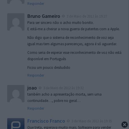
Responder
Bruno Gameiro
3 de Maio de 2012 às 19:27
Para ser sincero não o acho muito bonito.
E está-me a cheirar a nova guerra de patentes com a Apple.
Não digo que o sistema de reconhecimento de voz seja
igual mas tem algumas parecenças, agora é só aguardar.
Como seria de esperar esse reconhecimento de voz não está
disponível em Português
Ficou um pouco desiludido
Responder
joao
3 de Maio de 2012 às 19:32
também acho a apresentação morta, sem uma
continuidade…, pobre no geral…
Responder
Francisco Franco
3 de Maio de 2012 às 19:35
Que treta, esperava muito mais. Software para vender