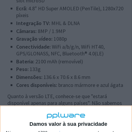
slot microSD
Ecrã:
4.8" HD Super AMOLED (PenTile), 1280x720
píxeis
Integração TV:
MHL & DLNA
Câmaras:
8MP / 1.9MP
Gravação vídeo:
1080p
Conectividade:
WiFi a/b/g/n, WiFi HT40,
GPS/GLONASS, NFC, Bluetooth® 4.0(LE)
Bateria:
2100 mAh (removível)
Peso:
133g
Dimensões:
136.6 x 70.6 x 8.6 mm
Cores disponíveis:
branco mármore e azul ágata
Quanto à versão LTE, conhece-se que "estará
disponível apenas para alguns países". Não sabemos
ainda qual a frequência a adoptar, se será compatível
com EUA + Canadá ou Europa + Austrália.
Damos valor à sua privacidade