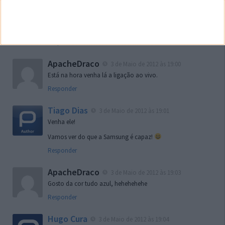
ApacheDraco
3 de Maio de 2012 às 18:58
Faltam 2 minutos…
Responder
ApacheDraco
3 de Maio de 2012 às 19:00
Está na hora venha lá a ligação ao vivo.
Responder
Tiago Dias
3 de Maio de 2012 às 19:01
Venha ele!
Vamos ver do que a Samsung é capaz!
Responder
ApacheDraco
3 de Maio de 2012 às 19:03
Gosto da cor tudo azul, hehehehehe
Responder
Hugo Cura
3 de Maio de 2012 às 19:04