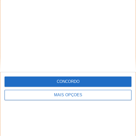
chamadas perdidas e mensagens não lidas.
Vídeo do evento Samsung Mobile Unpacked
2012
CONCORDO
MAIS OPÇÕES