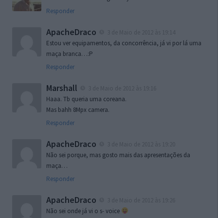
Responder
ApacheDraco
3 de Maio de 2012 às 19:14
Estou ver equipamentos, da concorrência, já vi por lá uma
maça branca…:P
Responder
Marshall
3 de Maio de 2012 às 19:16
Haaa. Tb queria uma coreana.
Mas bahh 8Mpx camera.
Responder
ApacheDraco
3 de Maio de 2012 às 19:20
Não sei porque, mas gosto mais das apresentações da
maça…
Responder
ApacheDraco
3 de Maio de 2012 às 19:26
Não sei onde já vi o s- voice