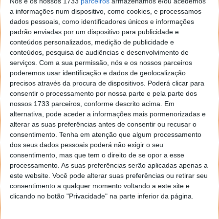
Nós e os nossos 1733
parceiros
armazenamos e/ou acedemos
Esta é uma forma simples que a Microsoft encontrou
a informações num dispositivo, como cookies, e processamos
de tornar essas aplicações mais ajustadas ao que os
dados pessoais, como identificadores únicos e informações
utilizadores pediam. Mantem-se a forma original
padrão enviadas por um dispositivo para publicidade e
para estas aplicações, mas adiciona-se a
conteúdos personalizados, medição de publicidade e
possibilidade de correr dentro do Ambiente de
conteúdos, pesquisa de audiências e desenvolvimento de
Trabalho.
serviços.
Com a sua permissão, nós e os nossos parceiros
poderemos usar identificação e dados de geolocalização
Estando a ser esperada já para muito breve (finais de
precisos através da procura de dispositivos. Poderá clicar para
Setembrou ou principios de Outubro) uma versão de
consentir o processamento por nossa parte e pela parte dos
testes, a mesma que está agora a ser mostrada nas
nossos 1733 parceiros, conforme descrito acima. Em
imagens e no vídeo, tudo aponta que o Windows 9
alternativa, pode aceder a informações mais pormenorizadas e
esteja no mercado logo no início do ano de 2015.
alterar as suas preferências antes de consentir ou recusar o
consentimento.
Tenha em atenção que algum processamento
Esta versão de testes, à imagem do que se tornou
dos seus dados pessoais poderá não exigir o seu
habitual na Microsoft permitirá descobrir bugs e
consentimento, mas que tem o direito de se opor a esse
processamento. As suas preferências serão aplicadas apenas a
problemas, preparando assim a versão final.
este website. Você pode alterar suas preferências ou retirar seu
consentimento a qualquer momento voltando a este site e
clicando no botão "Privacidade" na parte inferior da página.
Este artigo tem mais de um ano