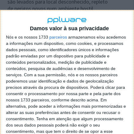
são levados para local desconhecido, repleto
de perigos novos num ambiente hostil.
"Estamos deliciados em anunciar outra adição à
franchise Metal Gear",
afirmou
TomotadaTashiro da
Damos valor à sua privacidade
Konami adiantando ainda que "
Metal Gear Survive
Nós e os nossos 1733
parceiros
armazenamos e/ou acedemos
oferecerá uma lufada de ar fresco aos elementos
a informações num dispositivo, como cookies, e processamos
stealth que caracterizam a série com a inclusão do
dados pessoais, como identificadores únicos e informações
co-op, transformando-se assim numa experiência
padrão enviadas por um dispositivo para publicidade e
multiplayer totalmente nova e distinta
".
conteúdos personalizados, medição de publicidade e
conteúdos, pesquisa de audiências e desenvolvimento de
Metal Gear Survive será lançado em 2017.
serviços.
Com a sua permissão, nós e os nossos parceiros
poderemos usar identificação e dados de geolocalização
precisos através da procura de dispositivos. Poderá clicar para
Trailer de Metal Gear Survive
consentir o processamento por nossa parte e pela parte dos
nossos 1733 parceiros, conforme descrito acima. Em
alternativa, pode aceder a informações mais pormenorizadas e
alterar as suas preferências antes de consentir ou recusar o
consentimento.
Tenha em atenção que algum processamento
dos seus dados pessoais poderá não exigir o seu
consentimento, mas que tem o direito de se opor a esse