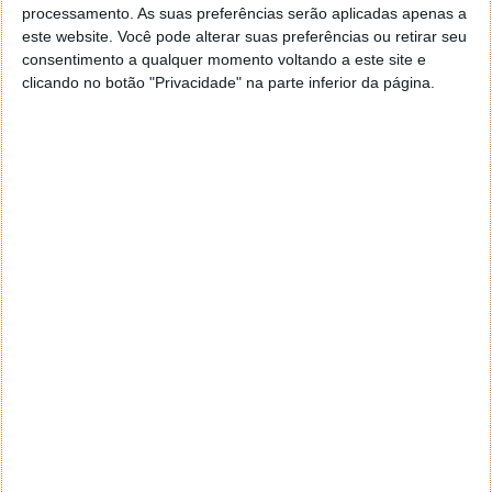
processamento. As suas preferências serão aplicadas apenas a
este website. Você pode alterar suas preferências ou retirar seu
consentimento a qualquer momento voltando a este site e
clicando no botão "Privacidade" na parte inferior da página.
Metal Gear Solid V: The Definitive Experience será
lançado a 13 de Outubro para Xbox One, Playstation 4
e PC.
Metal Gear Solid V