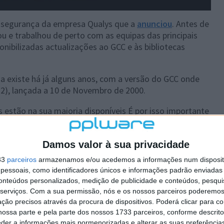
e segurança da empresa Qualys que a
anunciou
. Antes de
u e trabalhou de perto com as equipas das principais
onibilizadas actualizações ao GCC e às bibliotecas
 existe há já alguns anos, com a versão do GCC onde
2.2), lançada a 10 de Novembro de 2000.
 estão na sua maioria disponíveis É por isso importante
os, mesmo os mais recentes. As actualizações de
das no dia 27 de Janeiro.
Damos valor à sua privacidade
33
parceiros
armazenamos e/ou acedemos a informações num dispositi
essoais, como identificadores únicos e informações padrão enviadas 
conteúdos personalizados, medição de publicidade e conteúdos, pesqui
serviços.
Com a sua permissão, nós e os nossos parceiros poderemos 
ção precisos através da procura de dispositivos. Poderá clicar para co
ossa parte e pela parte dos nossos 1733 parceiros, conforme descrit
eder a informações mais pormenorizadas e alterar as suas preferência