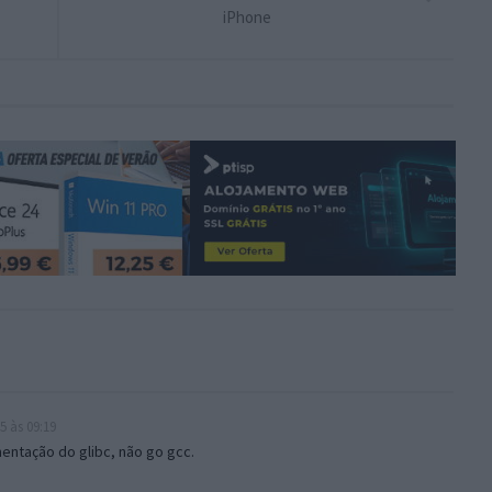
iPhone
5 às 09:19
mentação do glibc, não go gcc.