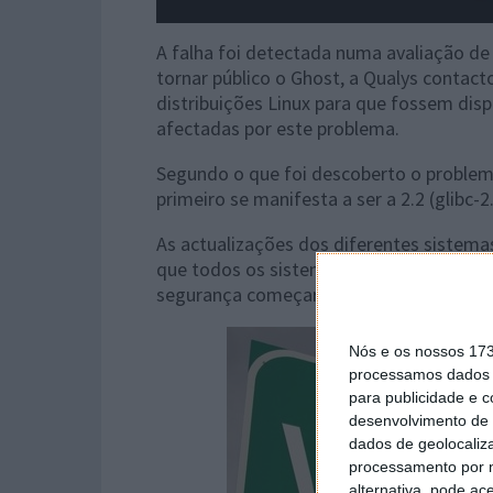
A falha foi detectada numa avaliação d
tornar público o Ghost, a
Qualys contacto
distribuições Linux para que fossem disp
afectadas por este problema.
Segundo o que foi descoberto o problema
primeiro se manifesta a ser a 2.2 (
glibc-
As actualizações dos diferentes sistemas
que todos os sistemas sejam actualizad
segurança começaram a ser disponibiliza
Nós e os nossos 17
processamos dados p
para publicidade e 
desenvolvimento de 
dados de geolocaliza
processamento por n
alternativa, pode ac