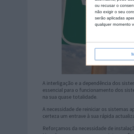
ou recusar o consen
não exigir o seu co
serão aplicadas apen
qualquer momento vol
M
A interligação e a dependência dos sist
essencial para o funcionamento dos sist
na sua quase totalidade.
A necessidade de reiniciar os sistemas 
certeza um entrave à sua rápida actuali
Reforçamos da necessidade de instalaçã