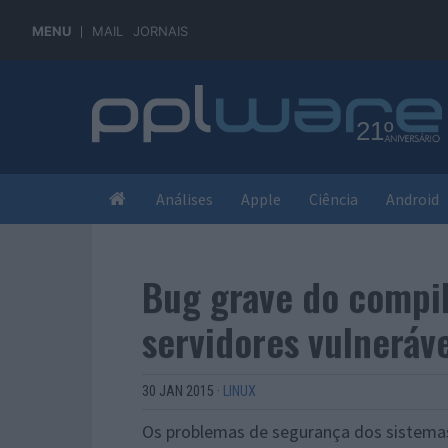
MENU
MAIL
JORNAIS
Análises
Apple
Ciência
Android
Bug grave do compi
servidores vulneráv
30 JAN 2015
·
LINUX
Os problemas de segurança dos sistemas