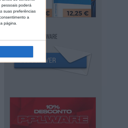
 pessoais poderá
s suas preferências
 consentimento a
da página.
NEWSLETTER PPLWARE