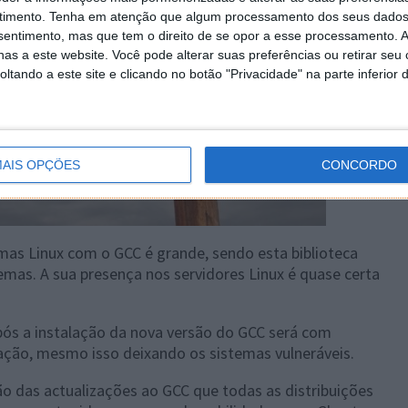
timento.
Tenha em atenção que algum processamento dos seus dados
nsentimento, mas que tem o direito de se opor a esse processamento. A
as a este website. Você pode alterar suas preferências ou retirar seu
tando a este site e clicando no botão "Privacidade" na parte inferior 
AIS OPÇÕES
CONCORDO
emas Linux com o GCC é grande, sendo esta biblioteca
emas. A sua presença nos servidores Linux é quase certa
após a instalação da nova versão do GCC será com
zação, mesmo isso deixando os sistemas vulneráveis.
o das actualizações ao GCC que todas as distribuições