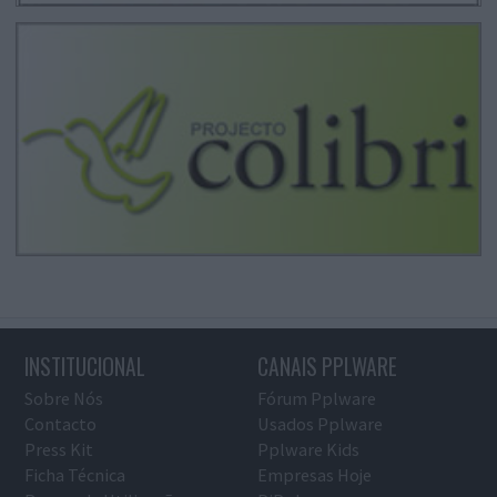
INSTITUCIONAL
CANAIS PPLWARE
Sobre Nós
Fórum Pplware
Contacto
Usados Pplware
Press Kit
Pplware Kids
Ficha Técnica
Empresas Hoje