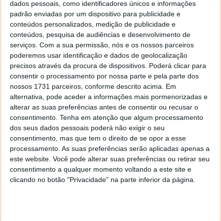
dados pessoais, como identificadores únicos e informações
Logitech Wireless Boombox for iPad
padrão enviadas por um dispositivo para publicidade e
conteúdos personalizados, medição de publicidade e
Na cozinha foi possível ver e testar as qualidades das
conteúdos, pesquisa de audiências e desenvolvimento de
duas docks para iPad da Logitech, a AV Stand e a
serviços.
Com a sua permissão, nós e os nossos parceiros
Speaker Stand.
poderemos usar identificação e dados de geolocalização
precisos através da procura de dispositivos. Poderá clicar para
Na área de Gaming, foi possível ver a edição exclusiva
consentir o processamento por nossa parte e pela parte dos
Call of Duty: Modern Warfare 3 do Logitech Keyboard
nossos 1731 parceiros, conforme descrito acima. Em
alternativa, pode aceder a informações mais pormenorizadas e
G105 e Logitech Laser Mouse G9X, recentemente
alterar as suas preferências antes de consentir ou recusar o
lançada, destaque ainda para o novo G400 e o seu
consentimento.
Tenha em atenção que algum processamento
companheiro G300, dois acessórios de topo para os
dos seus dados pessoais poderá não exigir o seu
gamers mais exigentes.
consentimento, mas que tem o direito de se opor a esse
processamento. As suas preferências serão aplicadas apenas a
O som e a imagem fazem parte de qualquer evento
este website. Você pode alterar suas preferências ou retirar seu
Logitech e este não foi excepção, especial destaque
consentimento a qualquer momento voltando a este site e
para o novo sistema sonoro Logitech Z906, ligado
clicando no botão "Privacidade" na parte inferior da página.
através do novíssimo sistema Wireless Speaker
Adapter, e para quem gosta de acordar ao som das
suas músicas favoritas, o Clock Radio Dock S400i