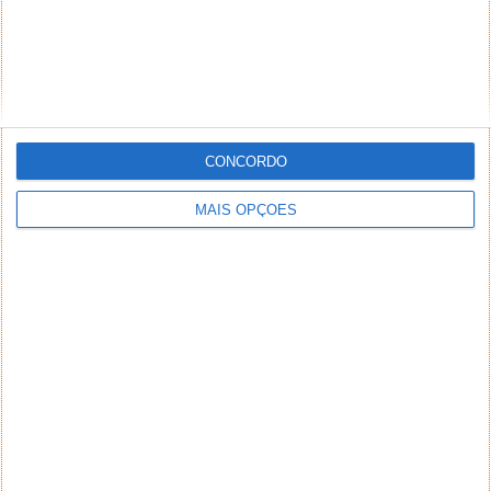
Comentário
CONCORDO
*
*
Nome
Email
MAIS OPÇÕES
Notifique-me de novos comentários por e-mail.
Também se pode
inscrever
sem comentar.