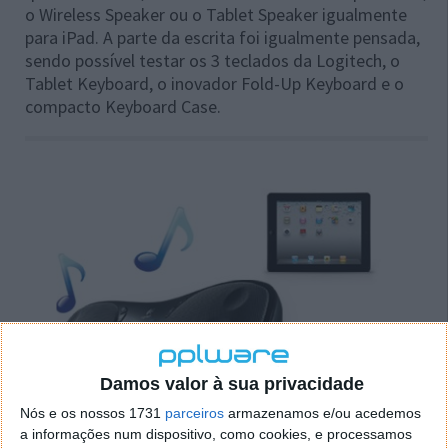
o Wireless Speaker ou o Tablet Speaker igualmente
para iPad. A parte da escrita foi igualmente pensada,
sendo possível testar os 3 teclados da Logitech, o
Tablet Keyboard, o inovador Fold-Up Keyboard e o
compacto Keyboard Case.
Damos valor à sua privacidade
Nós e os nossos 1731
parceiros
armazenamos e/ou acedemos
a informações num dispositivo, como cookies, e processamos