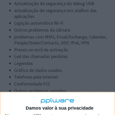
Actualização de segurança do debug USB
actualização de segurança nos atalhos das
aplicações
Ligação automática Wi-Fi
Outros problemas da câmara
problemas com MMS, Email/Exchange, Calendar,
People/Dialer/Contacts, DSP, IPv6, VPN
Presos no ecrã de activação
Led das chamadas perdidas
Legendas
Gráfico de dados usados
Telefonia pela Internet
Conformidade FCC
Outros problemas variados
Damos valor à sua privacidade