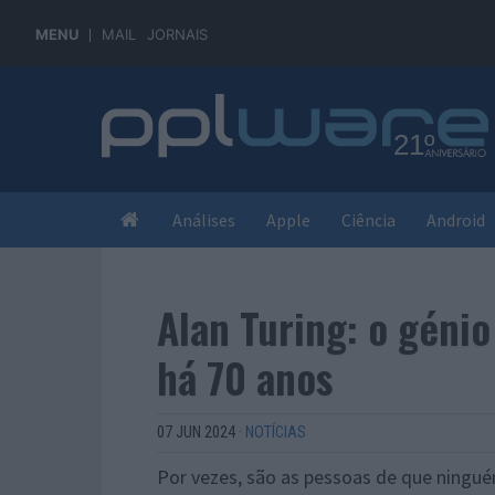
MENU
MAIL
JORNAIS
Análises
Apple
Ciência
Android
Alan Turing: o gén
há 70 anos
07 JUN 2024
·
NOTÍCIAS
Por vezes, são as pessoas de que ningu