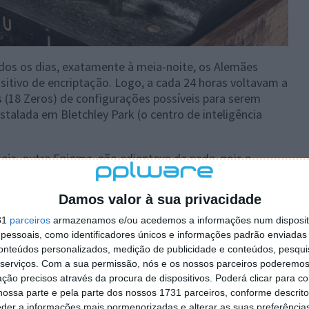
todos os dias, exatamente à meia-noite, os Alemães
itivo de encriptação. Logo, a cada 24 horas voltavam a
s (18 Zeros) de configurações possíveis para serem
stalada em Bletchley Park (o centro de inteligência
eja, outra Enigma, não adiantava de nada, pois a
m cifradas diariamente era desconhecida.
Damos valor à sua privacidade
31
parceiros
armazenamos e/ou acedemos a informações num dispositi
essoais, como identificadores únicos e informações padrão enviadas 
conteúdos personalizados, medição de publicidade e conteúdos, pesqui
serviços.
Com a sua permissão, nós e os nossos parceiros poderemos 
ção precisos através da procura de dispositivos. Poderá clicar para co
ossa parte e pela parte dos nossos 1731 parceiros, conforme descrit
eder a informações mais pormenorizadas e alterar as suas preferência