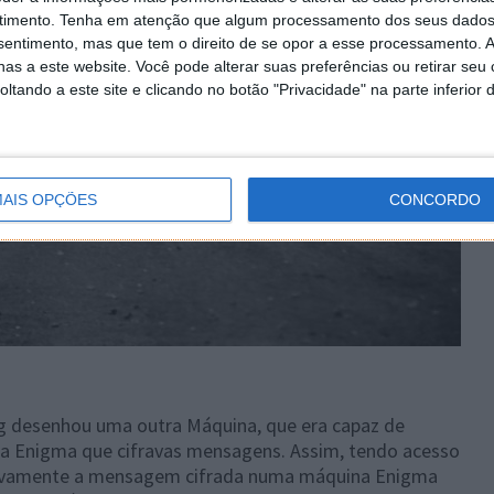
timento.
Tenha em atenção que algum processamento dos seus dados
nsentimento, mas que tem o direito de se opor a esse processamento. A
as a este website. Você pode alterar suas preferências ou retirar seu
tando a este site e clicando no botão "Privacidade" na parte inferior 
AIS OPÇÕES
CONCORDO
ng desenhou uma outra Máquina, que era capaz de
na Enigma que cifravas mensagens. Assim, tendo acesso
r novamente a mensagem cifrada numa máquina Enigma