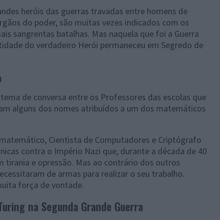
ndes heróis das guerras travadas entre homens de
 órgãos do poder, são muitas vezes indicados com os
mais sangrentas batalhas. Mas naquela que foi a Guerra
entidade do verdadeiro Herói permaneceu em Segredo de
o
 tema de conversa entre os Professores das escolas que
eram alguns dos nomes atribuídos a um dos matemáticos
 matemático, Cientista de Computadores e Criptógrafo
ânicas contra o Império Nazi que, durante a década de 40
 tirania e opressão. Mas ao contrário dos outros
ecessitaram de armas para realizar o seu trabalho.
muita força de vontade.
 Turing na Segunda Grande Guerra