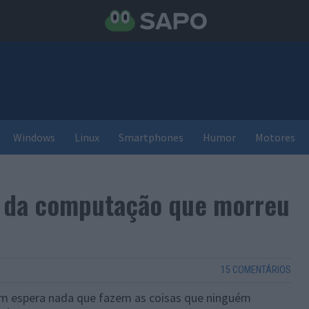
Windows
Linux
Smartphones
Humor
Motores
io da computação que morreu
15 COMENTÁRIOS
ém espera nada que fazem as coisas que ninguém