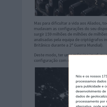
Mas para dificultar a vida aos Aliados, 
mudavam as configurações do seu dispos
surgir 159 milhões de milhões de milhõe
analisadas pela equipa de criptógrafos in
Britânico durante a 2ª Guerra Mundial).
Deste modo, ter uma máquina igual, ou s
configuração com que as mensagens era
Nós e os nossos 17
processamos dados p
para publicidade e 
desenvolvimento de 
dados de geolocaliza
processamento por n
alternativa, pode ac