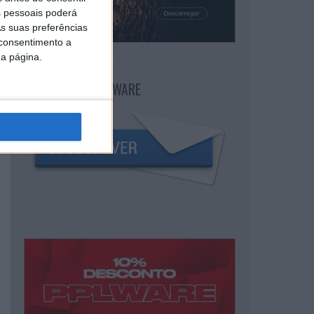
 pessoais poderá
s suas preferências
 consentimento a
da página.
NEWSLETTER PPLWARE