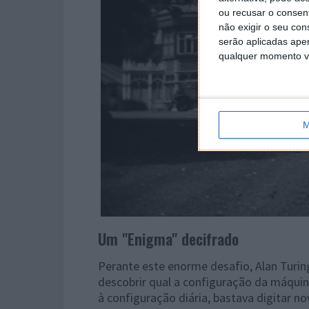
ou recusar o consen
não exigir o seu co
serão aplicadas apen
qualquer momento vol
M
Um "Enigma" decifrado
Perante este enorme desafio, Alan Turi
descobrir qual a configuração da máqui
à configuração diária, bastava digita