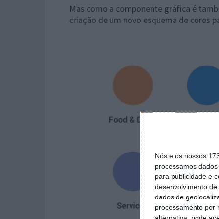
Mas como a componente gráfica é tamb
criação de um novo esquema de cores para
Nós e os nossos 17
processamos dados p
para publicidade e 
desenvolvimento de 
dados de geolocaliza
processamento por n
alternativa, pode ac