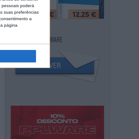
 pessoais poderá
s suas preferências
 consentimento a
da página.
NEWSLETTER PPLWARE