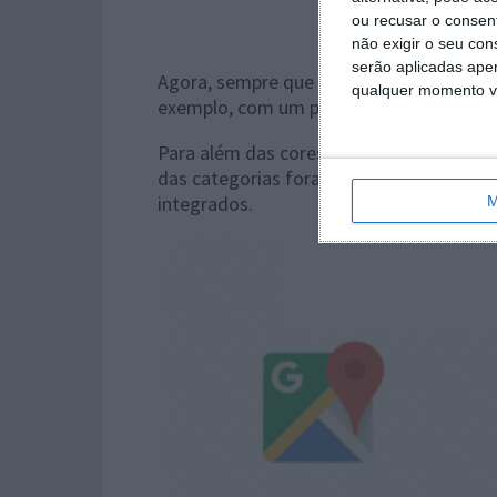
ou recusar o consen
não exigir o seu co
serão aplicadas apen
Agora, sempre que virmos um ponto laran
qualquer momento vol
exemplo, com um ponto rosa vamos saber
Para além das cores gerais, e de maior
das categorias foram ajustados, respei
integrados.
M