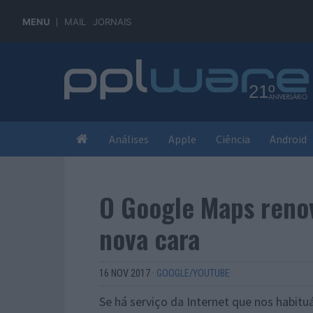
MENU
MAIL
JORNAIS
Análises
Apple
Ciência
Android
O Google Maps reno
nova cara
16 NOV 2017
·
GOOGLE/YOUTUBE
Se há serviço da Internet que nos habit