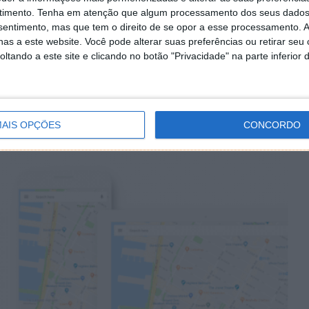
timento.
Tenha em atenção que algum processamento dos seus dados
nsentimento, mas que tem o direito de se opor a esse processamento. A
as a este website. Você pode alterar suas preferências ou retirar seu
ja vamos poder associar a restauração ou, por
tando a este site e clicando no botão "Privacidade" na parte inferior 
 que se trata de um local associado à saúde.
es dimensões, também os ícones associados a cada uma
tando agora o esquema de cores em que estão
AIS OPÇÕES
CONCORDO