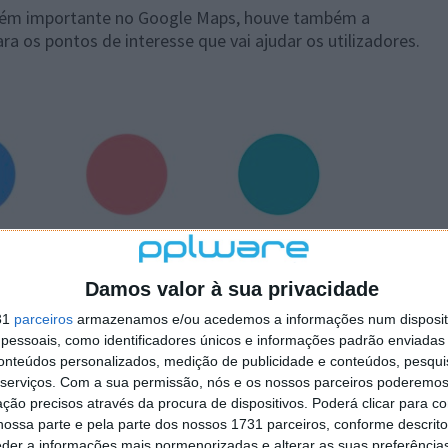
ém importante no Google Maps, houve também a
 os pontos de interesse que vai ajudar os utilizadores.
Damos valor à sua privacidade
31
parceiros
armazenamos e/ou acedemos a informações num dispositi
essoais, como identificadores únicos e informações padrão enviadas 
conteúdos personalizados, medição de publicidade e conteúdos, pesqui
serviços.
Com a sua permissão, nós e os nossos parceiros poderemos 
ção precisos através da procura de dispositivos. Poderá clicar para co
ossa parte e pela parte dos nossos 1731 parceiros, conforme descrit
eder a informações mais pormenorizadas e alterar as suas preferência