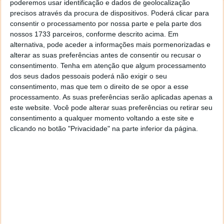
poderemos usar identificação e dados de geolocalização
precisos através da procura de dispositivos. Poderá clicar para
consentir o processamento por nossa parte e pela parte dos
nossos 1733 parceiros, conforme descrito acima. Em
alternativa, pode aceder a informações mais pormenorizadas e
alterar as suas preferências antes de consentir ou recusar o
O Google Maps, com a ajuda da IA, aprende com as
consentimento.
Tenha em atenção que algum processamento
suas preferências e oferece sugestões
dos seus dados pessoais poderá não exigir o seu
personalizadas. Se procura um restaurante com
consentimento, mas que tem o direito de se opor a esse
esplanada em Lisboa, basta perguntar ao Google
processamento. As suas preferências serão aplicadas apenas a
Maps. A IA Gemini irá analisar milhões de dados e
este website. Você pode alterar suas preferências ou retirar seu
oferecer opções que se adequam ao seu gosto e
consentimento a qualquer momento voltando a este site e
clicando no botão "Privacidade" na parte inferior da página.
localização.
Gemini torna-se um guia turístico pessoal
Com a IA Gemini, o Google Maps torna-se um guia
turístico pessoal. Basta fazer uma pergunta para
receber sugestões personalizadas que se adequam
ao seu gosto e localização. A IA Gemini analisa
milhões de dados, incluindo avaliações de outros