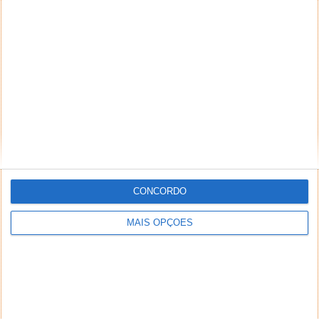
DEIXE UM COMENTÁRIO
Comentário
*
*
Nome
Email
CONCORDO
Notifique-me de novos comentários por e-mail.
MAIS OPÇÕES
Também se pode
inscrever
sem comentar.