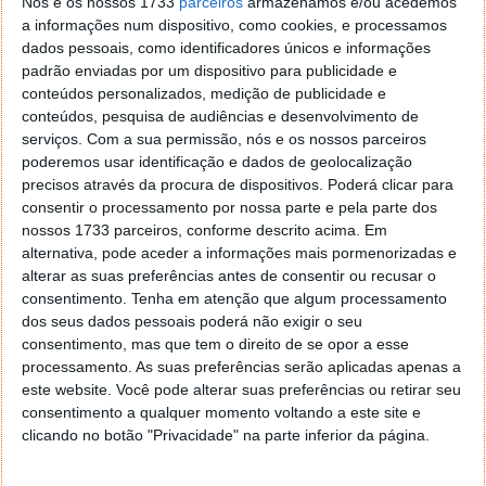
Nós e os nossos 1733
parceiros
armazenamos e/ou acedemos
a informações num dispositivo, como cookies, e processamos
dados pessoais, como identificadores únicos e informações
padrão enviadas por um dispositivo para publicidade e
conteúdos personalizados, medição de publicidade e
conteúdos, pesquisa de audiências e desenvolvimento de
Encontre o melhor caminho
serviços.
Com a sua permissão, nós e os nossos parceiros
poderemos usar identificação e dados de geolocalização
Agora pode comparar vários meios de transporte
precisos através da procura de dispositivos. Poderá clicar para
diretamente no mapa para encontrar o melhor
consentir o processamento por nossa parte e pela parte dos
caminho para chegar ao seu destino e o melhor
nossos 1733 parceiros, conforme descrito acima. Em
caminho para voltar para casa.
alternativa, pode aceder a informações mais pormenorizadas e
alterar as suas preferências antes de consentir ou recusar o
consentimento.
Tenha em atenção que algum processamento
dos seus dados pessoais poderá não exigir o seu
consentimento, mas que tem o direito de se opor a esse
processamento. As suas preferências serão aplicadas apenas a
este website. Você pode alterar suas preferências ou retirar seu
consentimento a qualquer momento voltando a este site e
clicando no botão "Privacidade" na parte inferior da página.