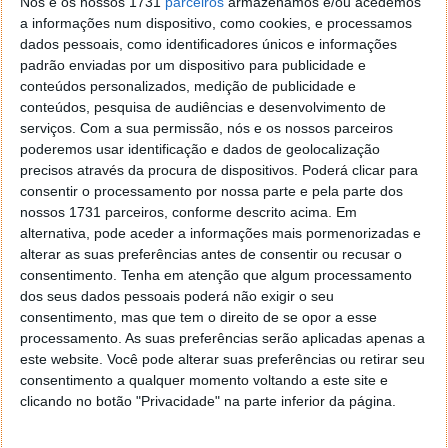
Nós e os nossos 1731
parceiros
armazenamos e/ou acedemos
obrigatório preencher todos os campos, incluindo a
a informações num dispositivo, como cookies, e processamos
informação para facturação.
dados pessoais, como identificadores únicos e informações
padrão enviadas por um dispositivo para publicidade e
Note-se que toda a informação do cartão de crédito
conteúdos personalizados, medição de publicidade e
fica memorizada, facilitando assim o processo numa
conteúdos, pesquisa de audiências e desenvolvimento de
próxima compra.
serviços.
Com a sua permissão, nós e os nossos parceiros
poderemos usar identificação e dados de geolocalização
precisos através da procura de dispositivos. Poderá clicar para
consentir o processamento por nossa parte e pela parte dos
nossos 1731 parceiros, conforme descrito acima. Em
alternativa, pode aceder a informações mais pormenorizadas e
alterar as suas preferências antes de consentir ou recusar o
consentimento.
Tenha em atenção que algum processamento
dos seus dados pessoais poderá não exigir o seu
consentimento, mas que tem o direito de se opor a esse
processamento. As suas preferências serão aplicadas apenas a
este website. Você pode alterar suas preferências ou retirar seu
consentimento a qualquer momento voltando a este site e
clicando no botão "Privacidade" na parte inferior da página.