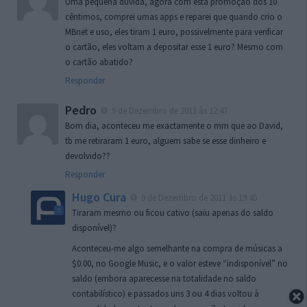
Uma pequena dúvida, agora com esta promoção dos 10
cêntimos, comprei umas apps e reparei que quando crio o
MBnet e uso, eles tiram 1 euro, possivelmente para verificar
o cartão, eles voltam a depositar esse 1 euro? Mesmo com
o cartão abatido?
Responder
Pedro
9 de Dezembro de 2011 às 12:47
Bom dia, aconteceu me exactamente o mm que ao David,
tb me retiraram 1 euro, alguem sabe se esse dinheiro e
devolvido??
Responder
Hugo Cura
9 de Dezembro de 2011 às 19:45
Tiraram mesmo ou ficou cativo (saiu apenas do saldo
disponível)?
Aconteceu-me algo semelhante na compra de músicas a
$0.00, no Google Music, e o valor esteve “indisponível” no
saldo (embora aparecesse na totalidade no saldo
contabilístico) e passados uns 3 ou 4 dias voltou à