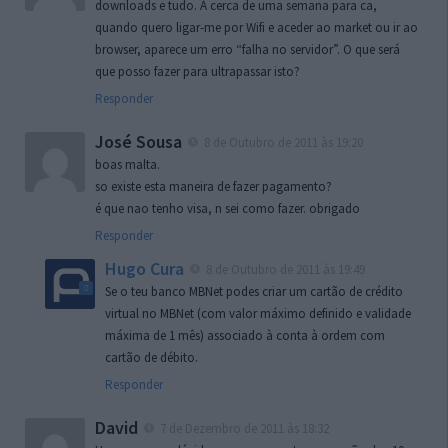
downloads e tudo. Á cerca de uma semana para ca,
quando quero ligar-me por Wifi e aceder ao market ou ir ao
browser, aparece um erro “falha no servidor”. O que será
que posso fazer para ultrapassar isto?
Responder
José Sousa
8 de Outubro de 2011 às 19:20
boas malta.
so existe esta maneira de fazer pagamento?
é que nao tenho visa, n sei como fazer. obrigado
Responder
Hugo Cura
8 de Outubro de 2011 às 19:49
Se o teu banco MBNet podes criar um cartão de crédito
virtual no MBNet (com valor máximo definido e validade
máxima de 1 mês) associado à conta à ordem com
cartão de débito.
Responder
David
7 de Dezembro de 2011 às 18:32