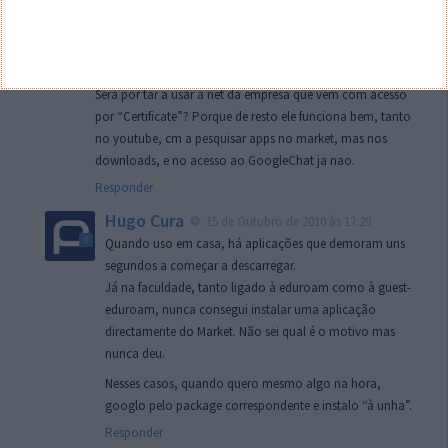
tendo o wifi ligado.
Porque razão é que isso acontece, e cm posso dar a volta a
isso??
Será por tar a usar a net da empresa que vem com acesso
por “Certificate”? Porque de resto ele funciona bem, tanto
no youtube, cm a pesquisar apps no market, mas nos
downloads, e no acesso ao GoogleChat ja nao.
Responder
Hugo Cura
15 de Outubro de 2010 às 17:29
Quando uso em casa, há aplicações que demoram uns
segundos a começar a descarregar.
Já na faculdade, tanto ligado à eduroam como à guest-
eduroam, nunca consegui instalar uma aplicação
directamente do Market. Não sei qual é o motivo mas
nunca deu.
Nesses casos, quando quero mesmo algo na hora,
googlo pelo package correspondente e instalo “à unha”.
Responder