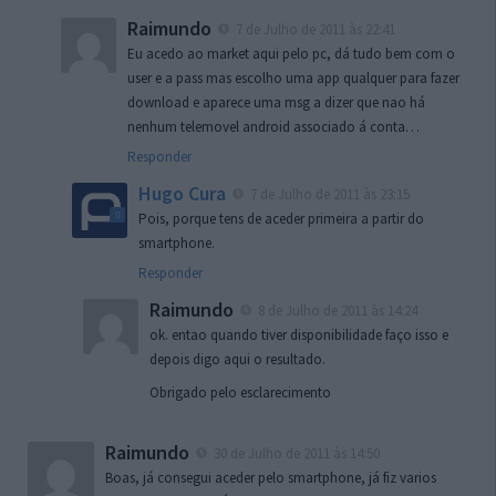
Raimundo
7 de Julho de 2011 às 22:41
Eu acedo ao market aqui pelo pc, dá tudo bem com o
user e a pass mas escolho uma app qualquer para fazer
download e aparece uma msg a dizer que nao há
nenhum telemovel android associado á conta…
Responder
Hugo Cura
7 de Julho de 2011 às 23:15
Pois, porque tens de aceder primeira a partir do
smartphone.
Responder
Raimundo
8 de Julho de 2011 às 14:24
ok. entao quando tiver disponibilidade faço isso e
depois digo aqui o resultado.
Obrigado pelo esclarecimento
Raimundo
30 de Julho de 2011 às 14:50
Boas, já consegui aceder pelo smartphone, já fiz varios