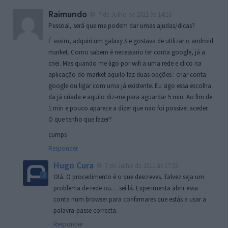
Raimundo
7 de Julho de 2011 às 14:16
Pessoal, será que me podem dar umas ajudas/dicas?
É assim, adquiri um galaxy S e gostava de utilizar o android
market. Como sabem é necessario ter conta google, já a
criei. Mas quando me ligo por wifi a uma rede e clico na
aplicação do market aquilo faz duas opções : criar conta
google ou ligar com uma já existente. Eu sigo essa escolha
da já criada e aquilo diz-me para aguardar 5 min. Ao fim de
1 min e pouco aparece a dizer que nao foi possivel aceder.
O que tenho que fazer?
cumps
Responder
Hugo Cura
7 de Julho de 2011 às 17:55
Olá. O procedimento é o que descreves. Talvez seja um
problema de rede ou… sei lá. Experimenta abrir essa
conta num browser para confirmares que estás a usar a
palavra-passe correcta.
Responder