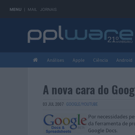
MENU
MAIL
JORNAIS
Análises
Apple
Ciência
Android
A nova cara do Goog
03 JUL 2007
·
GOOGLE/YOUTUBE
Por necessidades pes
da ferramenta de p
Google Docs.