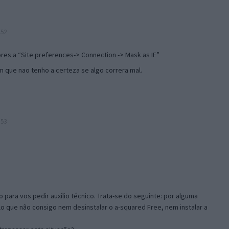
:52
res a “Site preferences-> Connection -> Mask as IE”
 que nao tenho a certeza se algo correra mal.
:53
ara vos pedir auxílio técnico. Trata-se do seguinte: por alguma
elo que não consigo nem desinstalar o a-squared Free, nem instalar a