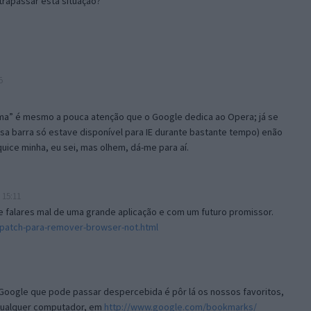
rapassar esta situação?
5
ma” é mesmo a pouca atenção que o Google dedica ao Opera; já se
a barra só estave disponível para IE durante bastante tempo) enão
quice minha, eu sei, mas olhem, dá-me para aí.
 15:11
e falares mal de uma grande aplicação e com um futuro promissor.
patch-para-remover-browser-not.html
Google que pode passar despercebida é pôr lá os nossos favoritos,
 qualquer computador, em
http://www.google.com/bookmarks/