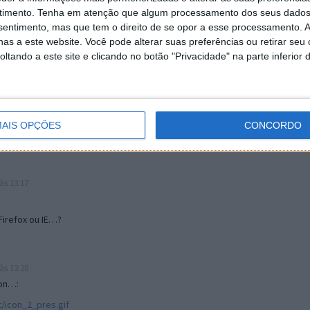
timento.
Tenha em atenção que algum processamento dos seus dados
nsentimento, mas que tem o direito de se opor a esse processamento. A
il.
as a este website. Você pode alterar suas preferências ou retirar seu
ndar-nos com mais serviços gratuitos de alta qualidade.
tando a este site e clicando no botão "Privacidade" na parte inferior 
às 13:03
obrisse o novo ícone para o Google Presentation:
AIS OPÇÕES
CONCORDO
às 13:17
irefox ou IE…?
às 13:20
ion…:
/icon_2_pres.gif