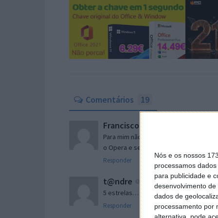
Comentários
19
Francisco
3 de Julho de 2007 às 12:3
Para mim não vale a ponta de um apênd
o Opera e se não suporta o Opera não é
Nós e os nossos 17
Responder
processamos dados p
para publicidade e 
t@ndre
3 de Julho de 2007 às 12:35
desenvolvimento de 
5 estrelas…
dados de geolocaliza
Responder
processamento por n
alternativa, pode ac