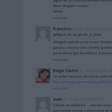
Algum de vós sabe porventura como ult
Muito obrigado a todos.
Rafael
Responder
Francisco
3 de Julho de 2007 às 15:0
@Miguel Jeri && @m4n_in_bl4ck
Obrigado pela dica mas o meu “proble
passou o mesmo com o Firefox (a famos
gosto desse tipo de políticas. É uma ni
Responder
Diego Castro
3 de Julho de 2007 às
Ou então Francisco, pesquisas antes d
http://undergoogle.com/blog/2007/04/
Responder
aver
3 de Julho de 2007 às 15:19
Falando em utilidades … uma da conta 
para termos acesso a eles a partir de