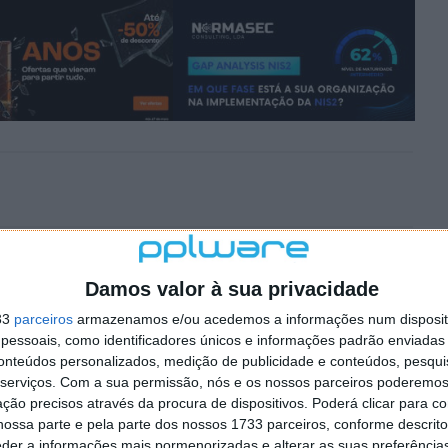
1
ice duro e recurvado que certos animais têm na cabeça; não suporta
Damos valor à sua privacidade
 digno de confiança.
33
parceiros
armazenamos e/ou acedemos a informações num dispositi
essoais, como identificadores únicos e informações padrão enviadas 
conteúdos personalizados, medição de publicidade e conteúdos, pesqui
serviços.
Com a sua permissão, nós e os nossos parceiros poderemos 
ção precisos através da procura de dispositivos. Poderá clicar para co
ossa parte e pela parte dos nossos 1733 parceiros, conforme descrit
eder a informações mais pormenorizadas e alterar as suas preferência