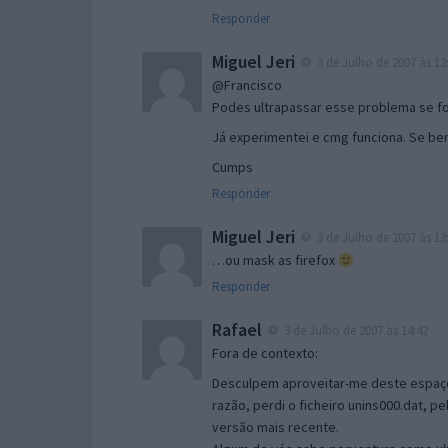
Responder
Miguel Jeri
3 de Julho de 2007 às 13
@Francisco
Podes ultrapassar esse problema se fo
Já experimentei e cmg funciona. Se bem
Cumps
Responder
Miguel Jeri
3 de Julho de 2007 às 13
…ou mask as firefox
Responder
Rafael
3 de Julho de 2007 às 14:42
Fora de contexto:
Desculpem aproveitar-me deste espaço p
razão, perdi o ficheiro unins000.dat, p
versão mais recente.