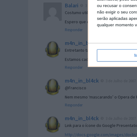
Balari
3 de Julho de 2007 às 12:42
ou recusar o consen
não exigir o seu co
Costumo utilizar e é sem duvida muito út
serão aplicadas apen
Espero que esta empresa continue a bri
qualquer momento vol
Responder
m4n_in_bl4ck
3 de Julho de 2007 
Entretanto também já houve quem desc
M
Estamos cada vez mais perto da
suite
!
Responder
m4n_in_bl4ck
3 de Julho de 2007 
@Francisco
Nem mesmo ‘mascarando’ o Opera de F
Responder
m4n_in_bl4ck
3 de Julho de 2007 
Link para o ícone do Google Presentat
http://docs.google.com/images/doclist