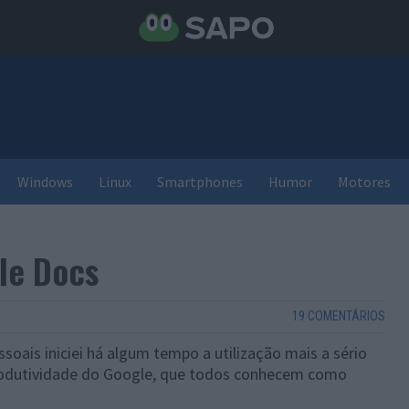
Windows
Linux
Smartphones
Humor
Motores
le Docs
19 COMENTÁRIOS
soais iniciei há algum tempo a utilização mais a sério
rodutividade do Google, que todos conhecem como