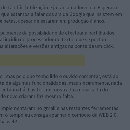
e tão fácil utilização e já tão amadurecida. Esperava
que estamos a falar dos srs da Google que insistem em
e betas, apesar de estarem em produção à anos.
cipalmente da possibilidade de efectuar a partilha dos
l incidiu no processador de texto, que se portou
 alterações e versões antigas na ponta de um click.
ei, mas pelo que tenho lido e ouvido comentar, está ao
falta de algumas funcionalidades, mas sinceramente, nada
o entanto há dias foi-me mostrada a nova cada do
 de novo criaram faz mesmo falta.
e implementaram no gmail e nas restantes ferramentas
om o tempo eu consiga apanhar o comboio da WEB 2.0,
lha web!