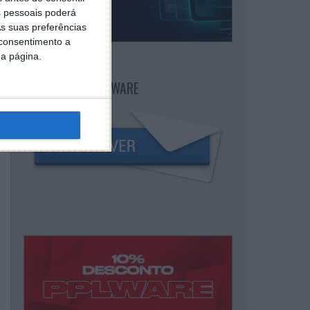
 pessoais poderá
s suas preferências
 consentimento a
da página.
NEWSLETTER PPLWARE