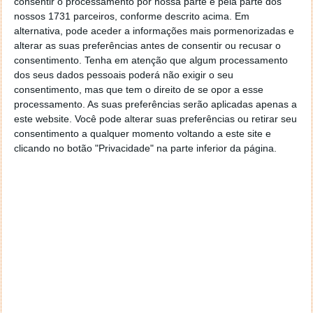
consentir o processamento por nossa parte e pela parte dos
nossos 1731 parceiros, conforme descrito acima. Em
alternativa, pode aceder a informações mais pormenorizadas e
alterar as suas preferências antes de consentir ou recusar o
consentimento.
Tenha em atenção que algum processamento
dos seus dados pessoais poderá não exigir o seu
consentimento, mas que tem o direito de se opor a esse
processamento. As suas preferências serão aplicadas apenas a
Em seguida, com um simples controlador e com
este website. Você pode alterar suas preferências ou retirar seu
consentimento a qualquer momento voltando a este site e
recurso ao seu smartphone, as possibilidades de
clicando no botão "Privacidade" na parte inferior da página.
iluminação são infinitas. Poderá mudar a cor,
intensidade luminosa e padrões de apresentação de
cores, animações e vários outros aspetos do
sistema.
Onde aplicar esta nova solução da Xiaomi?
Por cima do seu computador. No seu
setup
ou
estação de trabalho, jogo ou diversão. Para os mais
ousados, no quarto ou mesmo naquela parede
branca da sala. O resultado será imediato, sendo o