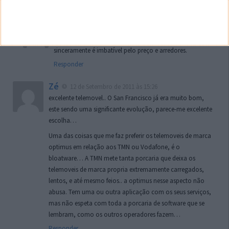
Responder
João Campos
15 de Setembro de 2011 às 18:09
Concordo. Tenho pena de não estar na Optimus porque
sinceramente é imbatível pelo preço e arredores.
Responder
Zé
12 de Setembro de 2011 às 15:26
excelente telemovel.. O San Francisco já era muito bom,
este sendo uma significante evolução, parece-me excelente
escolha…
Uma das coisas que me faz preferir os telemoveis de marca
optimus em relação aos TMN ou Vodafone, é o
bloatware… A TMN mete tanta porcaria que deixa os
telemoveis de marca propria extremamente carregados,
lentos, e até mesmo feios.. a optimus nesse aspecto não
abusa. Tem uma ou outra aplicação com os seus serviços,
mas não espeta com toda a porcaria de software que se
lembram, como os outros operadores fazem…
Responder