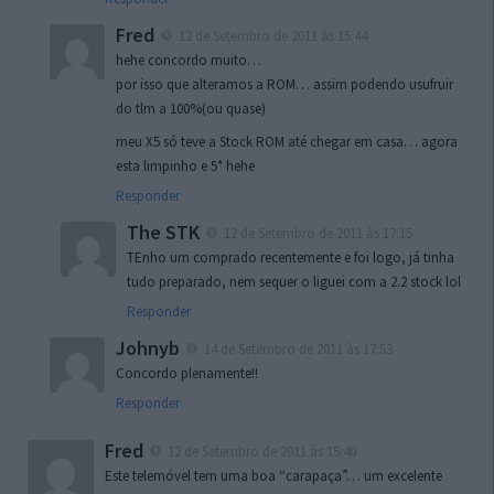
Fred
12 de Setembro de 2011 às 15:44
hehe concordo muito…
por isso que alteramos a ROM… assim podendo usufruir
do tlm a 100%(ou quase)
meu X5 só teve a Stock ROM até chegar em casa… agora
esta limpinho e 5* hehe
Responder
The STK
12 de Setembro de 2011 às 17:15
TEnho um comprado recentemente e foi logo, já tinha
tudo preparado, nem sequer o liguei com a 2.2 stock lol
Responder
Johnyb
14 de Setembro de 2011 às 17:53
Concordo plenamente!!
Responder
Fred
12 de Setembro de 2011 às 15:40
Este telemóvel tem uma boa “carapaça”… um excelente