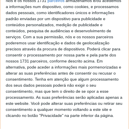
Nós e os nossos 1731
parceiros
armazenamos e/ou acedemos
a informações num dispositivo, como cookies, e processamos
dados pessoais, como identificadores únicos e informações
Como puderam constatar, a embalagem do Monte
padrão enviadas por um dispositivo para publicidade e
Carlo tem o seguinte conteúdo:
conteúdos personalizados, medição de publicidade e
conteúdos, pesquisa de audiências e desenvolvimento de
Smartphone Optimus Monte Carlo;
serviços.
Com a sua permissão, nós e os nossos parceiros
Carregador de tomada;
poderemos usar identificação e dados de geolocalização
precisos através da procura de dispositivos. Poderá clicar para
Cabo USB para micro USB (ligação ao carregador
consentir o processamento por nossa parte e pela parte dos
e ao computador);
nossos 1731 parceiros, conforme descrito acima. Em
Auriculares;
alternativa, pode aceder a informações mais pormenorizadas e
Cartão de memória micro SD de 2GB.
alterar as suas preferências antes de consentir ou recusar o
consentimento.
Tenha em atenção que algum processamento
dos seus dados pessoais poderá não exigir o seu
consentimento, mas que tem o direito de se opor a esse
processamento. As suas preferências serão aplicadas apenas a
este website. Você pode alterar suas preferências ou retirar seu
consentimento a qualquer momento voltando a este site e
clicando no botão "Privacidade" na parte inferior da página.