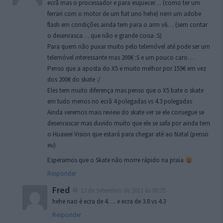
ecrã mas o processador e para esquecer… (como ter um
ferrari com o motor de um fiat uno hehe) nem um adobe
flash em condições ainda tem para o arm v6… (sem contar
o desenrasca… que não e grande coisa :S)
Para quem não puxar muito pelo telemóvel até pode ser um
telemóvel interessante mas 200€ :S e um pouco caro…
Penso que a aposta do X5 e muito melhor por 159€ em vez
dos 200€ do skate :/
Eles tem muito diferença mas penso que o X5 bate o skate
em tudo menos no ecrã 4 polegadas vs 4.3 polegadas
Ainda veremos mais review do skate ver se ele consegue se
desenrascar mas duvido muito que ele se safa por ainda tem
o Huawei Vision que estará para chegar até ao Natal (penso
eu)
Esperamos que o Skate não morre rápido na praia
Responder
Fred
13 de Setembro de 2011 às 00:25
hehe nao é ecra de 4…. e ecra de 3.8 vs 4.3
Responder