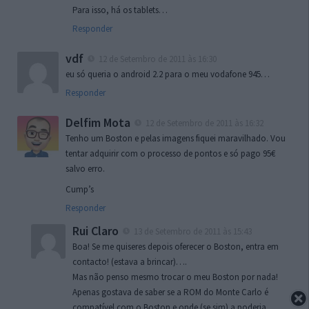
Para isso, há os tablets…
Responder
vdf
12 de Setembro de 2011 às 16:30
eu só queria o android 2.2 para o meu vodafone 945…
Responder
Delfim Mota
12 de Setembro de 2011 às 16:32
Tenho um Boston e pelas imagens fiquei maravilhado. Vou
tentar adquirir com o processo de pontos e só pago 95€
salvo erro.
Cump’s
Responder
Rui Claro
13 de Setembro de 2011 às 15:43
Boa! Se me quiseres depois oferecer o Boston, entra em
contacto! (estava a brincar)….
Mas não penso mesmo trocar o meu Boston por nada!
Apenas gostava de saber se a ROM do Monte Carlo é
compatível com o Boston e onde (se sim) a poderia