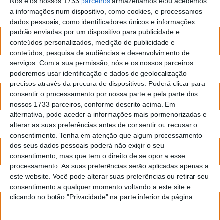
Nós e os nossos 1733
parceiros
armazenamos e/ou acedemos
a informações num dispositivo, como cookies, e processamos
ARTIGO ANTERIOR
dados pessoais, como identificadores únicos e informações
WRT54GL: Um router “velhinho” que rende milhões à
padrão enviadas por um dispositivo para publicidade e
Linksys
conteúdos personalizados, medição de publicidade e
conteúdos, pesquisa de audiências e desenvolvimento de
serviços.
Com a sua permissão, nós e os nossos parceiros
poderemos usar identificação e dados de geolocalização
precisos através da procura de dispositivos. Poderá clicar para
consentir o processamento por nossa parte e pela parte dos
nossos 1733 parceiros, conforme descrito acima. Em
alternativa, pode aceder a informações mais pormenorizadas e
alterar as suas preferências antes de consentir ou recusar o
consentimento.
Tenha em atenção que algum processamento
dos seus dados pessoais poderá não exigir o seu
consentimento, mas que tem o direito de se opor a esse
processamento. As suas preferências serão aplicadas apenas a
este website. Você pode alterar suas preferências ou retirar seu
Comentários
33
consentimento a qualquer momento voltando a este site e
clicando no botão "Privacidade" na parte inferior da página.
Diogo
3 de Julho de 2016 às 13:15