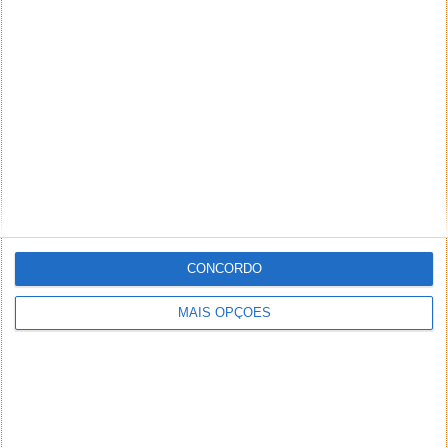
Responder
DEIXE UM COMENTÁRIO
Comentário
CONCORDO
*
*
Nome
Email
MAIS OPÇÕES
Notifique-me de novos comentários por e-mail.
Também se pode
inscrever
sem comentar.