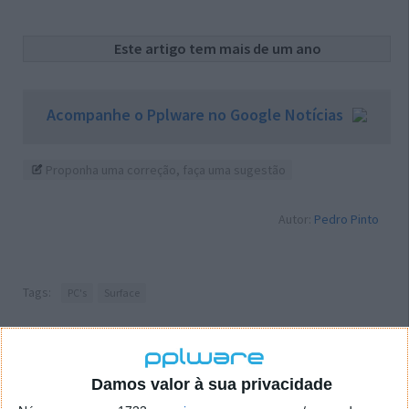
Este artigo tem mais de um ano
Acompanhe o Pplware no Google Notícias
Proponha uma correção, faça uma sugestão
Autor:
Pedro Pinto
Tags:
PC's
Surface
PRÓXIMO ARTIGO
Pplware Classics…
Damos valor à sua privacidade