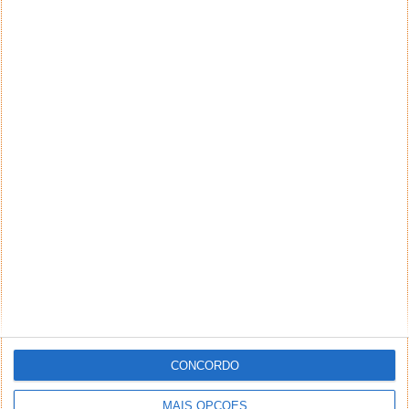
preconceituosos ou de alguma forma prejudiciais a
terceiros. Textos de caráter promocional ou
inseridos no sistema sem a devida identificação do
seu autor (nome completo e endereço válido de
email) também poderão ser excluídos.
PUB
CONCORDO
MAIS OPÇÕES