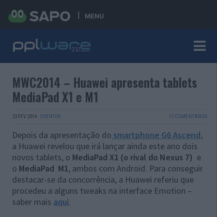
MENU
MWC2014 – Huawei apresenta tablets
MediaPad X1 e M1
23 FEV 2014
·
EVENTOS
17 COMENTÁRIOS
Depois da apresentação do
smartphone G6 Ascend,
a Huawei revelou que irá lançar ainda este ano dois
novos tablets, o
MediaPad X1 (o rival do Nexus 7)
e
o
MediaPad M1
, ambos com Android. Para conseguir
destacar-se da concorrência, a Huawei referiu que
procedeu a alguns tweaks na interface Emotion –
saber mais
aqui
.