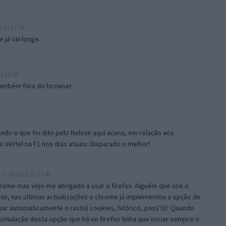
 às 17:56
 já vai longe.
s 18:08
 também fora do browser.
do o que foi dito pelo Nelson aqui acima, em relação aos
Vettel na F1 nos dias atuais: Disparado o melhor!
ho de 2011 às 22:46
ome mas vejo-me abrigado a usar o firefox. Alguém que use o
to, nas ultimas actualizações o chrome já implementou a opção de
ar automaticamente o rasto( cookies, hitórico, pass’s)? Quando
simulação desta opção que há no firefox tinha que iniciar sempre o