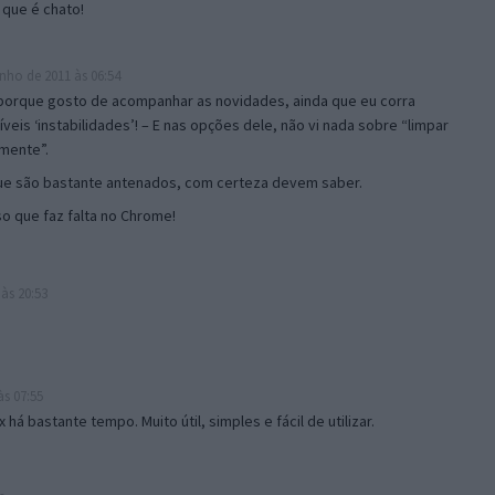
que é chato!
nho de 2011 às 06:54
porque gosto de acompanhar as novidades, ainda que eu corra
veis ‘instabilidades’! – E nas opções dele, não vi nada sobre “limpar
mente”.
ue são bastante antenados, com certeza devem saber.
so que faz falta no Chrome!
às 20:53
s 07:55
há bastante tempo. Muito útil, simples e fácil de utilizar.