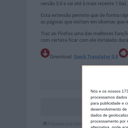
versão 3.0 e vai até à mais recente 7.0a1.
Esta extensão permite que de forma ráp
as páginas que visitam em idiomas que
Traz ao Firefox uma das melhores funçõ
com certeza ficar com ele instalado du
Download:
Quick Translator 0.9
Este
Nós e os nossos 17
processamos dados p
para publicidade e 
Acompanhe o P
desenvolvimento de 
dados de geolocaliza
processamento por n
Proponha uma correção, faça uma sugestão
alternativa, pode ac