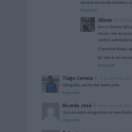
chrome em modo anónimo, o 
Responder
Gilmar
15 de Ju
Uso o Chrome DEV 
riscos com as possí
rastros automatica
O pessoal daqui, q
De fato é um recur
Responder
Tiago Correia
13 de Junho de 2011 
Obrigado, vai me dar muito jeito.
Responder
Ricardo José
14 de Junho de 2011 à
Já é um extra obrigatório no meu firefox 
Responder