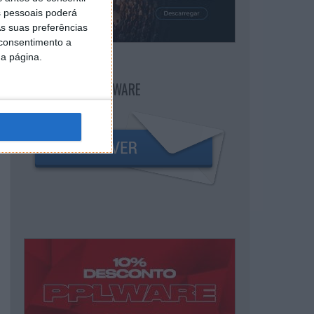
 pessoais poderá
s suas preferências
 consentimento a
da página.
NEWSLETTER PPLWARE