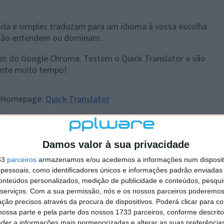
ida e simples traduzam para um idioma à vossa escolha
 não entendem ou dominam.
es do Google Chrome. Testem o Quick Translator e vão
rante muito tempo!
Homepage:
Quick Translator
Damos valor à sua privacidade
 artigo tem mais de um ano
33
parceiros
armazenamos e/ou acedemos a informações num dispositi
essoais, como identificadores únicos e informações padrão enviadas 
conteúdos personalizados, medição de publicidade e conteúdos, pesqui
plware no Google Notícias
serviços.
Com a sua permissão, nós e os nossos parceiros poderemos 
ção precisos através da procura de dispositivos. Poderá clicar para co
ossa parte e pela parte dos nossos 1733 parceiros, conforme descrit
Autor:
Pedro Simões
eder a informações mais pormenorizadas e alterar as suas preferência