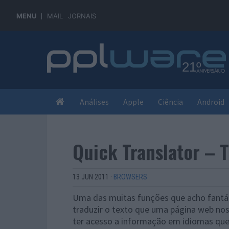
MENU
MAIL
JORNAIS
Análises
Apple
Ciência
Android
Quick Translator – 
13 JUN 2011
·
BROWSERS
Uma das muitas funções que acho fantás
traduzir o texto que uma página web no
ter acesso a informação em idiomas q