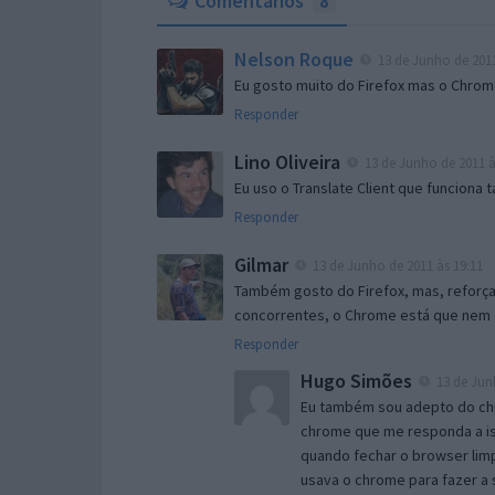
Comentários
8
Nelson Roque
13 de Junho de 2011
Eu gosto muito do Firefox mas o Chrome
Responder
Lino Oliveira
13 de Junho de 2011 à
Eu uso o Translate Client que funciona
Responder
Gilmar
13 de Junho de 2011 às 19:11
Também gosto do Firefox, mas, reforçan
concorrentes, o Chrome está que nem o 
Responder
Hugo Simões
13 de Jun
Eu também sou adepto do chr
chrome que me responda a is
quando fechar o browser limp
usava o chrome para fazer a 