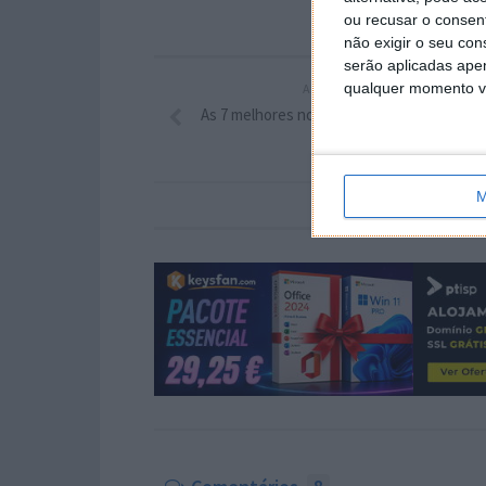
ou recusar o consen
não exigir o seu co
serão aplicadas apen
qualquer momento vol
ARTIGO ANTERIOR
As 7 melhores novidades do Mac OS X 10.7
M