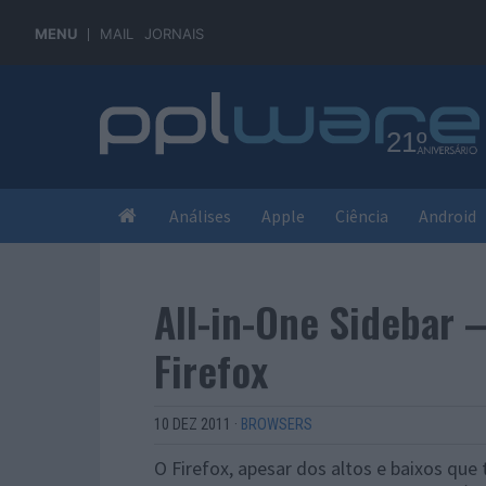
MENU
MAIL
JORNAIS
Análises
Apple
Ciência
Android
All-in-One Sidebar 
Firefox
10 DEZ 2011
·
BROWSERS
O Firefox, apesar dos altos e baixos que 