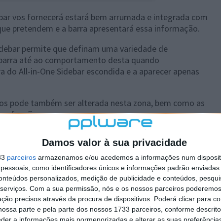
ebar vos fornecerá estará bem arrumada e integrada com
que pretendem e a barra apresentará essa informação.
Sidebar permite que definam uma variedade de
a barra até ao comportamento desta quando
a do All-in-One Sidebar escondida e a aparecer apenas
hos pode também ser alterada nesta zona, bem como as
sas funções.
Damos valor à sua privacidade
33
parceiros
armazenamos e/ou acedemos a informações num dispositi
essoais, como identificadores únicos e informações padrão enviadas 
conteúdos personalizados, medição de publicidade e conteúdos, pesqui
serviços.
Com a sua permissão, nós e os nossos parceiros poderemos 
ção precisos através da procura de dispositivos. Poderá clicar para co
ossa parte e pela parte dos nossos 1733 parceiros, conforme descrit
eder a informações mais pormenorizadas e alterar as suas preferência