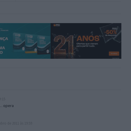
9:15
r… opera
bro de 2011 às 19:59