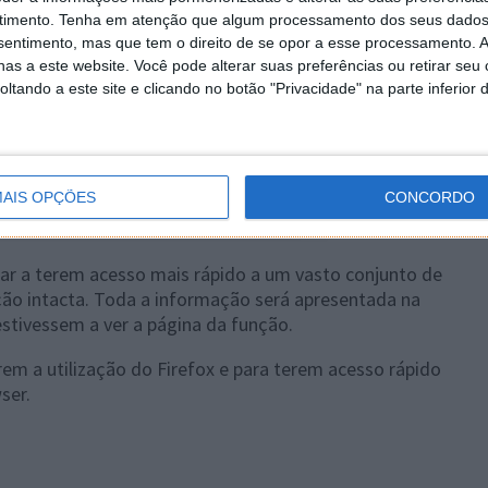
timento.
Tenha em atenção que algum processamento dos seus dados
nsentimento, mas que tem o direito de se opor a esse processamento. A
as a este website. Você pode alterar suas preferências ou retirar seu
tando a este site e clicando no botão "Privacidade" na parte inferior 
AIS OPÇÕES
CONCORDO
udar a terem acesso mais rápido a um vasto conjunto de
ão intacta. Toda a informação será apresentada na
 estivessem a ver a página da função.
em a utilização do Firefox e para terem acesso rápido
ser.