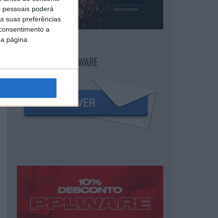
 pessoais poderá
s suas preferências
 consentimento a
da página.
NEWSLETTER PPLWARE