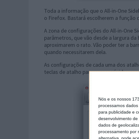
Toda a informação que o All-in-One Sid
o Firefox. Bastará escolherem a função 
A zona de configurações do All-in-One 
parâmetros, que vão desde a largura d
aproximarem o rato. Vão poder ter a barr
quando necessitarem dela.
As configurações de cada uma dos atal
teclas de atalho para acesso rápido a es
Nós e os nossos 17
processamos dados p
para publicidade e 
desenvolvimento de 
dados de geolocaliza
processamento por n
alternativa, pode ac