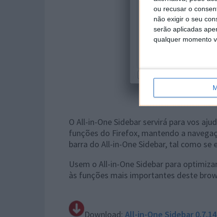
ou recusar o consen
não exigir o seu co
serão aplicadas apen
qualquer momento vol
M
O All-in-One Sidebar servirá para vos aj
funções do Firefox, mantendo a navegaç
barra do All-in-One Sidebar, tal como se
Usem o All-in-One Sidebar para optimizar
às funções mais importantes deste brow
Download:
All-in-One Sidebar 0.7.14