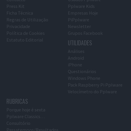
Press Kit
Pplware Kids
Ficha Técnica
Empresas Hoje
Regras de Utilização
PiPplware
Privacidade
Newsletter
Política de Cookies
Grupos Facebook
Estatuto Editorial
UTILIDADES
Análises
Android
iPhone
Questionários
Windows Phone
Pack Raspberry Pi Pplware
Velocímetro do Pplware
RUBRICAS
Porque hoje é sexta
Pplware Classics…
Consultório
Passatempos/Resultados