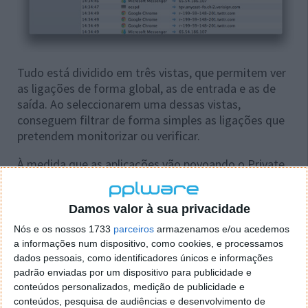
Tudo está dividido em três vistas, que permitem ver
as ligações de forma global, as de entrada e as de
saída. Ao seleccionarem uma dessas vistas,
conseguem filtrar de forma simples as ligações que
pretendem monitorizar ou verificar.
À medida que as aplicações vão povoando o Private
Eye com as suas ligações, estas aparecem do lado
esquerdo da sua interface. Basta que cliquem numa
Damos valor à sua privacidade
delas para aplicarem um filtro e verem apenas as
ligações associadas a essa aplicação.
Nós e os nossos 1733
parceiros
armazenamos e/ou acedemos
a informações num dispositivo, como cookies, e processamos
De notar que estes filtros não podem ser acumulado
dados pessoais, como identificadores únicos e informações
e ao seleccionarem um novo o anterior é removido.
padrão enviadas por um dispositivo para publicidade e
conteúdos personalizados, medição de publicidade e
conteúdos, pesquisa de audiências e desenvolvimento de