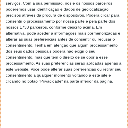
serviços.
Com a sua permissão, nós e os nossos parceiros
poderemos usar identificação e dados de geolocalização
precisos através da procura de dispositivos. Poderá clicar para
consentir o processamento por nossa parte e pela parte dos
nossos 1733 parceiros, conforme descrito acima. Em
alternativa, pode aceder a informações mais pormenorizadas e
alterar as suas preferências antes de consentir ou recusar o
consentimento.
Tenha em atenção que algum processamento
dos seus dados pessoais poderá não exigir o seu
consentimento, mas que tem o direito de se opor a esse
processamento. As suas preferências serão aplicadas apenas a
este website. Você pode alterar suas preferências ou retirar seu
consentimento a qualquer momento voltando a este site e
Usem o Private Eye para terem uma noção exacta
clicando no botão "Privacidade" na parte inferior da página.
das ligações que a vossa máquina está a fazer ou a
receber. A informação é apresentada de forma muito
arrumada e de simples compreensão.
Basta olharem para o Private Eye e ficam logo com a
ideia do que anda a passar de e para a rede do vosso
Mac.