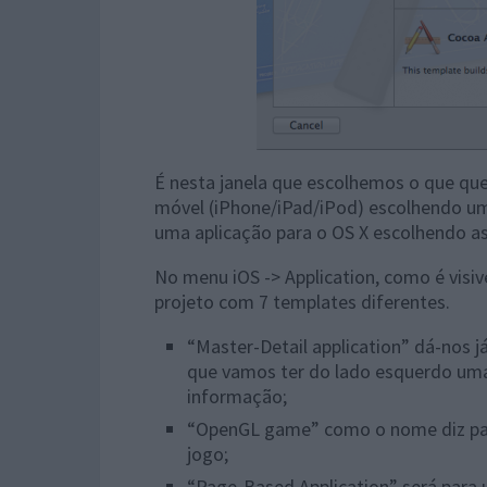
É nesta janela que escolhemos o que quer
móvel (iPhone/iPad/iPod) escolhendo u
uma aplicação para o OS X escolhendo
No menu iOS -> Application, como é visi
projeto com 7 templates diferentes.
“Master-Detail application” dá-nos 
que vamos ter do lado esquerdo uma 
informação;
“OpenGL game” como o nome diz par
jogo;
“Page-Based Application” será para