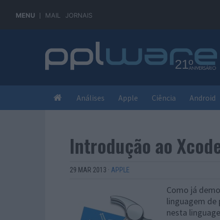
MENU
MAIL
JORNAIS
Análises
Apple
Ciência
Android
Introdução ao Xcod
29 MAR 2013
·
APPLE
Como já demos
linguagem de 
nesta linguag