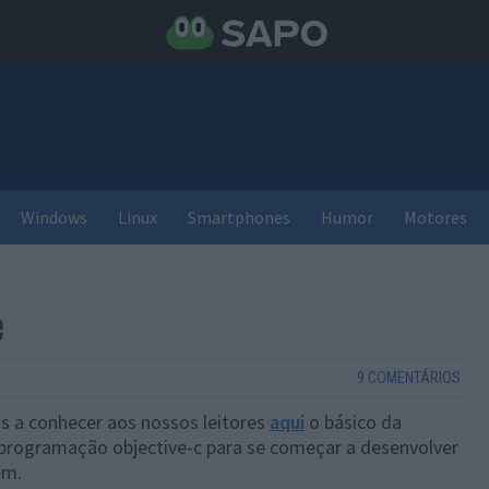
Windows
Linux
Smartphones
Humor
Motores
e
9 COMENTÁRIOS
 a conhecer aos nossos leitores
aqui
o básico da
programação objective-c para se começar a desenvolver
em.