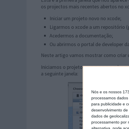
os projectos mais recentes abertos no 
Iniciar um projeto novo no xcode;
Ligarmos o xcode a um repositório (gi
Acedermos a documentação;
Ou abrirmos o portal de developer da
Neste artigo vamos mostrar como criar 
Iniciamos o projeto novo, carregando ond
a seguinte janela:
Nós e os nossos 17
processamos dados p
para publicidade e 
desenvolvimento de 
dados de geolocaliza
processamento por n
alternativa, pode ac