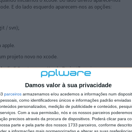
xcode. E do lado esquerdo aparecem-nos as opções:
t / svn);
 apple.
um projeto novo no xcode.
e diz “ Create a new Xcode Project” e vai-nos aparecer
Damos valor à sua privacidade
33
parceiros
armazenamos e/ou acedemos a informações num dispositi
essoais, como identificadores únicos e informações padrão enviadas 
conteúdos personalizados, medição de publicidade e conteúdos, pesqui
serviços.
Com a sua permissão, nós e os nossos parceiros poderemos 
ção precisos através da procura de dispositivos. Poderá clicar para co
ossa parte e pela parte dos nossos 1733 parceiros, conforme descrit
eder a informações mais pormenorizadas e alterar as suas preferência