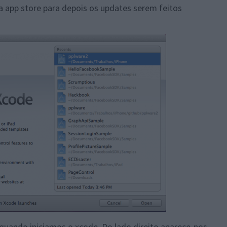
a app store para depois os updates serem feitos
 quando iniciamos o xcode. Do lado direito aparece-nos