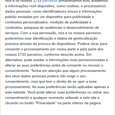
Nós e os nossos 1733
parceiros
armazenamos e/ou acedemos
Proponha uma correção, faça uma sugestão
a informações num dispositivo, como cookies, e processamos
dados pessoais, como identificadores únicos e informações
Autor:
Daniel Filipe
padrão enviadas por um dispositivo para publicidade e
conteúdos personalizados, medição de publicidade e
conteúdos, pesquisa de audiências e desenvolvimento de
serviços.
Com a sua permissão, nós e os nossos parceiros
poderemos usar identificação e dados de geolocalização
PRÓXIMO ARTIGO
precisos através da procura de dispositivos. Poderá clicar para
E porque hoje é sexta…
consentir o processamento por nossa parte e pela parte dos
nossos 1733 parceiros, conforme descrito acima. Em
alternativa, pode aceder a informações mais pormenorizadas e
ARTIGO ANTERIOR
alterar as suas preferências antes de consentir ou recusar o
FlashRecall 0.23 Beta – Não esqueça a sua pen em PC
consentimento.
Tenha em atenção que algum processamento
alheio!
dos seus dados pessoais poderá não exigir o seu
consentimento, mas que tem o direito de se opor a esse
processamento. As suas preferências serão aplicadas apenas a
este website. Você pode alterar suas preferências ou retirar seu
consentimento a qualquer momento voltando a este site e
clicando no botão "Privacidade" na parte inferior da página.