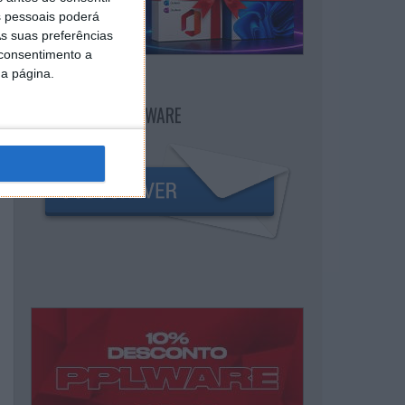
 pessoais poderá
s suas preferências
 consentimento a
da página.
NEWSLETTER PPLWARE