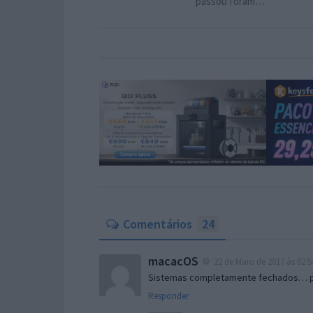
passou foram…
Comentários
24
macacOS
22 de Maio de 2017 às 02:5
Sistemas completamente fechados… p
Responder