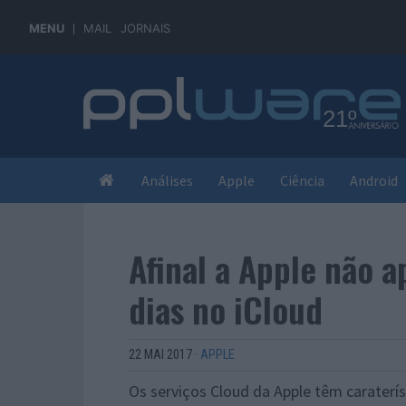
MENU
MAIL
JORNAIS
Análises
Apple
Ciência
Android
Afinal a Apple não a
dias no iCloud
22 MAI 2017
·
APPLE
Os serviços Cloud da Apple têm caraterí