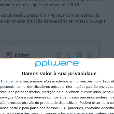
 semanas e outras que remontavam a 2015.
estabelecido pela própria Apple, não é uma situação
 explorar esta situação é necessário ter acesso ao Apple
Damos valor à sua privacidade
31
parceiros
armazenamos e/ou acedemos a informações num dispositi
essoais, como identificadores únicos e informações padrão enviadas 
conteúdos personalizados, medição de publicidade e conteúdos, pesqui
serviços.
Com a sua permissão, nós e os nossos parceiros poderemos 
ção precisos através da procura de dispositivos. Poderá clicar para co
ossa parte e pela parte dos nossos 1731 parceiros, conforme descrit
eder a informações mais pormenorizadas e alterar as suas preferência