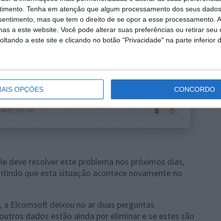
timento.
Tenha em atenção que algum processamento dos seus dados
nsentimento, mas que tem o direito de se opor a esse processamento. A
as a este website. Você pode alterar suas preferências ou retirar seu
tando a este site e clicando no botão "Privacidade" na parte inferior 
AIS OPÇÕES
CONCORDO
le deve resolver este problema nos próximos dias,
ntindo que esta situação acontece novamente no
, a Elcomsoft deixou no ar duas perguntas
outros dados estão ainda por eliminar e se estes são