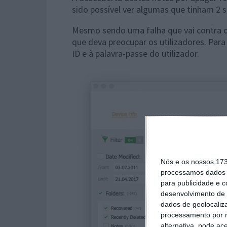
sido possível ver algumas que tinham 2
Mesmo sendo uma falha que vai contra o 
que deva preocupar os utilizadores. Para
ID e à palavra-passe do utilizador.
Nós e os nossos 17
processamos dados p
para publicidade e 
desenvolvimento de 
dados de geolocaliza
processamento por n
alternativa, pode ac