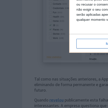
ou recusar o consen
não exigir o seu co
serão aplicadas apen
qualquer momento vol
M
Tal como nas situações anteriores, a App
eliminando de forma permanente e gara
futuro.
Quando
revelou
publicamente esta falha
interessantes. A empresa questiona que 