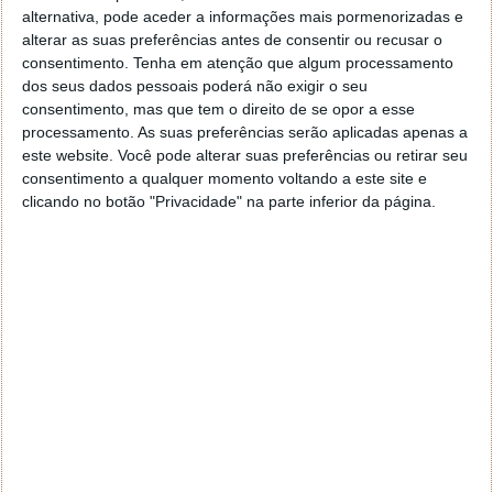
alternativa, pode aceder a informações mais pormenorizadas e
alterar as suas preferências antes de consentir ou recusar o
consentimento.
Tenha em atenção que algum processamento
dos seus dados pessoais poderá não exigir o seu
consentimento, mas que tem o direito de se opor a esse
processamento. As suas preferências serão aplicadas apenas a
este website. Você pode alterar suas preferências ou retirar seu
consentimento a qualquer momento voltando a este site e
clicando no botão "Privacidade" na parte inferior da página.
Para que haja então uma ligação entre o smartphone
e o relógio deverá ligar o Bluetooth do seu
smartphone e ligar o Runtastic Moment Basic com
um clique longe no seu botão, durante 3 segundos.
Depois de abrir a aplicação é só seguir os passos, tal
como poderá ver no vídeo abaixo, e está pronto a
usar!