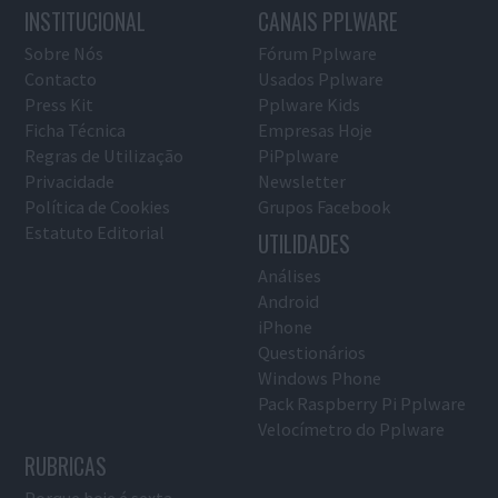
INSTITUCIONAL
CANAIS PPLWARE
Sobre Nós
Fórum Pplware
Contacto
Usados Pplware
Press Kit
Pplware Kids
Ficha Técnica
Empresas Hoje
Regras de Utilização
PiPplware
Privacidade
Newsletter
Política de Cookies
Grupos Facebook
Estatuto Editorial
UTILIDADES
Análises
Android
iPhone
Questionários
Windows Phone
Pack Raspberry Pi Pplware
Velocímetro do Pplware
RUBRICAS
Porque hoje é sexta