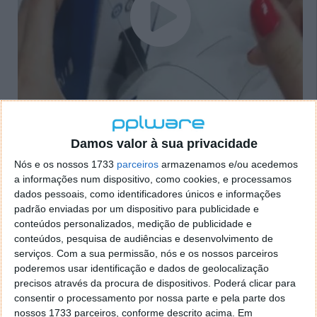
Damos valor à sua privacidade
Nós e os nossos 1733
parceiros
armazenamos e/ou acedemos
a informações num dispositivo, como cookies, e processamos
dados pessoais, como identificadores únicos e informações
Configurações iniciais
padrão enviadas por um dispositivo para publicidade e
conteúdos personalizados, medição de publicidade e
conteúdos, pesquisa de audiências e desenvolvimento de
Como qualquer wearable é necessário que haja uma
serviços.
Com a sua permissão, nós e os nossos parceiros
interacção com um dispositivo móvel. Como tal, a
poderemos usar identificação e dados de geolocalização
Runtastic disponibiliza uma aplicação dedicada aos
precisos através da procura de dispositivos. Poderá clicar para
seus wearables, a Runtastic Me, uma aplicação
consentir o processamento por nossa parte e pela parte dos
gratuita e disponível para Android, iOS e Windows.
nossos 1733 parceiros, conforme descrito acima. Em