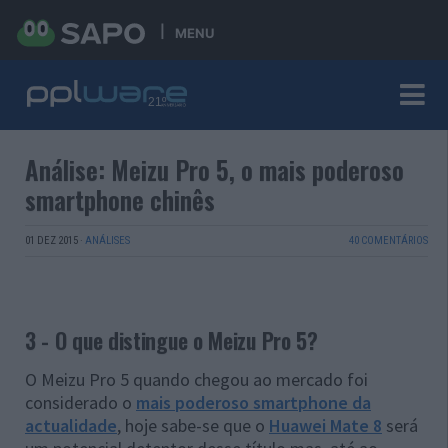
MENU
Análise: Meizu Pro 5, o mais poderoso
smartphone chinês
01 DEZ 2015
·
ANÁLISES
40 COMENTÁRIOS
3 - O que distingue o Meizu Pro 5?
O Meizu Pro 5 quando chegou ao mercado foi
considerado o
mais poderoso smartphone da
actualidade
, hoje sabe-se que o
Huawei Mate 8
será