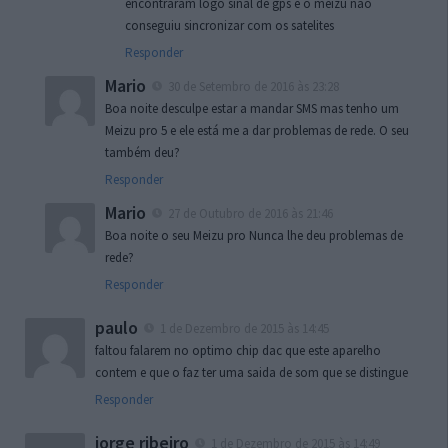
encontraram logo sinal de gps e o meizu nao
conseguiu sincronizar com os satelites
Responder
Mario
30 de Setembro de 2016 às 23:28
Boa noite desculpe estar a mandar SMS mas tenho um
Meizu pro 5 e ele está me a dar problemas de rede. O seu
também deu?
Responder
Mario
27 de Outubro de 2016 às 21:46
Boa noite o seu Meizu pro Nunca lhe deu problemas de
rede?
Responder
paulo
1 de Dezembro de 2015 às 14:45
faltou falarem no optimo chip dac que este aparelho
contem e que o faz ter uma saida de som que se distingue
Responder
jorge ribeiro
1 de Dezembro de 2015 às 14:49