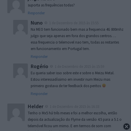
suporta as frequências todas?
Responder
Nuno
1 de Dezembro de 2015 às 15:55
Na MEO tem funcionado bem mas a frequencia 4G 800mhz
julgo que seja apenas em fora dos grandos centros….
essa frequencia o telemovel nao tem, todas as restantes
em funcionamento em Portugal tem.
Responder
Rogério
1 de Dezembro de 2015 às 15:59
Eu queria saber isso sobre este e sobre o Meizu Metal.
Estou interessadíssimo em investir num Meizu mas
primeiro gostava de ter feedback dos peritos
Responder
Helder
1 de Dezembro de 2015 às 16:33
Tenho o Mx5 há três meses e foi a melhor escolha, então
depois da actualização do Flyme da versão 4.5 para a 5.1 o
telemóvel ficou um mimo. E em termos de som com