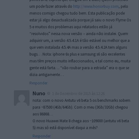
um pode fazer através do
http://www.honorbuy.com
, pelo
menos comigo chegou tudo bem. Esta publicação pode
estar já algo desactualizada porque já saiu o novo Flyme Os
5 e muitos dos problemas aqui relatados estão já
“resolvidos” nessa nova versão – ainda não instalei. Quem
adquirir um, a versão 4.5.4.1A é tão estável ou melhor que a
que vem instalada 4.5.4A mas a versão 4.5.4.2A tem alguns
bugs… Nota: iphone 6s plus e samsung s6 são excelentes
mas têm preços muito inflaccionados, e tal como eu, muita
gente está farta… “vão roubar para a estrada” era o que se
dizia antigamente…
Responder
Nuno
1 de Dezembro de 2015 às 12:26
nota: com o novo Antutu v6 beta 5 os benchmarks sobem
para ~87500 (4Gb/64Gb). Com o meu (3Gb/32Gb) chegou
aos 86868…
O novo Huawei Mate 8 chega aos ~109000 (antutu v6 beta
5) mas só está disponível daqui a mês?
Responder