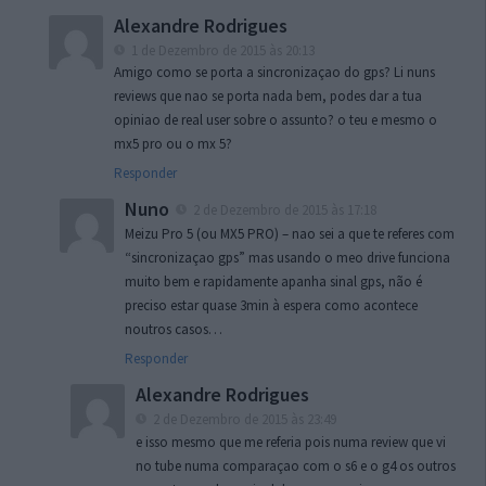
Alexandre Rodrigues
1 de Dezembro de 2015 às 20:13
Amigo como se porta a sincronizaçao do gps? Li nuns
reviews que nao se porta nada bem, podes dar a tua
opiniao de real user sobre o assunto? o teu e mesmo o
mx5 pro ou o mx 5?
Responder
Nuno
2 de Dezembro de 2015 às 17:18
Meizu Pro 5 (ou MX5 PRO) – nao sei a que te referes com
“sincronizaçao gps” mas usando o meo drive funciona
muito bem e rapidamente apanha sinal gps, não é
preciso estar quase 3min à espera como acontece
noutros casos…
Responder
Alexandre Rodrigues
2 de Dezembro de 2015 às 23:49
e isso mesmo que me referia pois numa review que vi
no tube numa comparaçao com o s6 e o g4 os outros