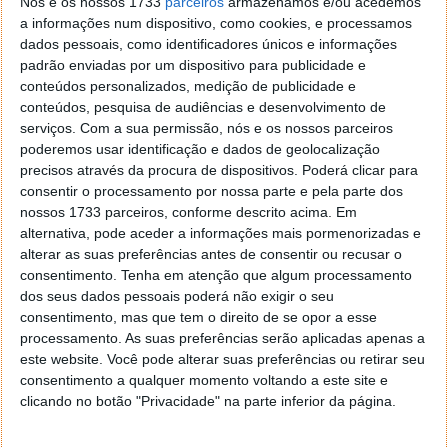
Nós e os nossos 1733
parceiros
armazenamos e/ou acedemos
com o ecrã de bloqueio ligado, então basta um toque
a informações num dispositivo, como cookies, e processamos
no sensor (sem clique) para que o smartphone
dados pessoais, como identificadores únicos e informações
desbloqueie. O processo é idêntico ao do iPhone e o
padrão enviadas por um dispositivo para publicidade e
modo de funcionamento é muito idêntico ao testado
conteúdos personalizados, medição de publicidade e
no
Lenovo ZUK Z1
, mas acaba por ser ainda mais
conteúdos, pesquisa de audiências e desenvolvimento de
rápido no desbloqueio.
serviços.
Com a sua permissão, nós e os nossos parceiros
poderemos usar identificação e dados de geolocalização
No que diz respeito à função Home este permite
precisos através da procura de dispositivos. Poderá clicar para
executar a tarefa que lhe corresponde, regressar ao
consentir o processamento por nossa parte e pela parte dos
ecrã principal com um clique. Um clique longo dá
nossos 1733 parceiros, conforme descrito acima. Em
alternativa, pode aceder a informações mais pormenorizadas e
acesso ao assistente de voz do Flyme, que no nosso
alterar as suas preferências antes de consentir ou recusar o
caso acaba por não ter qualquer utilidade já que o
consentimento.
Tenha em atenção que algum processamento
idioma se encontra em chinês. Com um simples
dos seus dados pessoais poderá não exigir o seu
toque, sem clique, o botão tem a função de
consentimento, mas que tem o direito de se opor a esse
retroceder, tal como já havia sido referido.
processamento. As suas preferências serão aplicadas apenas a
este website. Você pode alterar suas preferências ou retirar seu
consentimento a qualquer momento voltando a este site e
clicando no botão "Privacidade" na parte inferior da página.
Ligação USB Tipo-C (3.0)
Este tipo de ligação é claramente o futuro nos