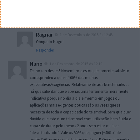
Hugo Cura
1 de Dezembro de 2015 às 12:41
Tudo explicado no final do artigo,
página 2
.
Responder
Ragnar
1 de Dezembro de 2015 às 12:45
Obrigado Hugo!
Responder
Nuno
1 de Dezembro de 2015 às 12:19
Tenho um desde 5 Novembro e estou plenamente satisfeito,
correspondeu a quase 100% das minhas
expectativas/exigências. Relativamente aos benchmarks…
há que salientar que é apenas uma ferramenta meramente
indicativa porque no dia a dia e mesmo em jogos ou
aplicações mais exigentes poucas são as vezes que se
necessita de toda a capacidade do telemóvel. Sem qualquer
dúvida que este é um telemovel com utilização bem fluida e
capaz de durar pelo menos 2 anos sem estar ou ficar
“desactualizado”. Vale os 505€ que paguei (~40€ só de
portes DHL express que chegou em 2 dias!) Quem pretender