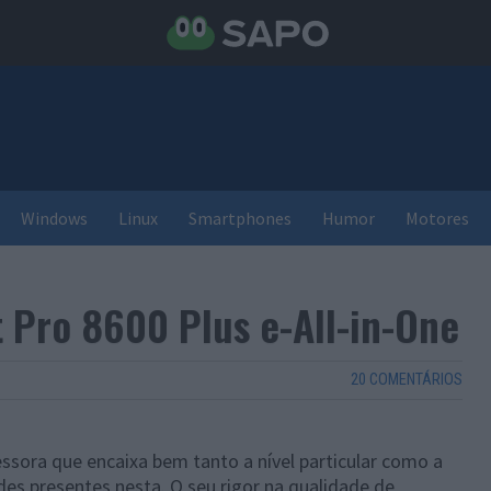
Windows
Linux
Smartphones
Humor
Motores
t Pro 8600 Plus e-All-in-One
20 COMENTÁRIOS
ssora que encaixa bem tanto a nível particular como a
ades presentes nesta. O seu rigor na qualidade de