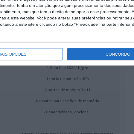
timento.
Tenha em atenção que algum processamento dos seus dados
Capacidade HP ePrint
- Sim
Capacidade de impressão
nsentimento, mas que tem o direito de se opor a esse processamento. A
portátil
HP ePrint, Apple AirPrint™
as a este website. Você pode alterar suas preferências ou retirar seu
tando a este site e clicando no botão "Privacidade" na parte inferior 
Conectividade, padrão
- 1 USB 2.0 de alta velocidade
AIS OPÇÕES
CONCORDO
- 1 Ethernet
- 1 Sem fios 802.11b/g/n
- 1 porta de anfitrião USB
- 2 portas de modem RJ-11
- Ranhuras para cartões de memória
- Conectividade, opcional