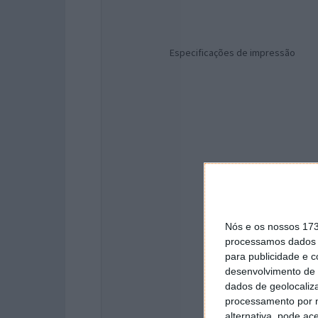
Especificações de impressão
Nós e os nossos 17
processamos dados p
para publicidade e 
desenvolvimento de 
dados de geolocaliza
processamento por n
alternativa, pode ac