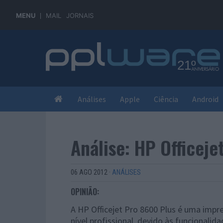
MENU
MAIL
JORNAIS
Análises
Apple
Ciência
Android
Análise: HP Officeje
06 AGO 2012
·
ANÁLISES
OPINIÃO:
A HP Officejet Pro 8600 Plus é uma impre
nível profissional, devido às funcionalid