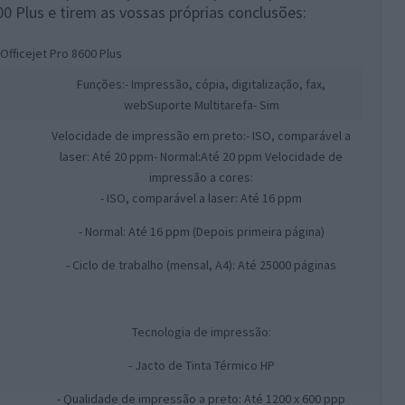
00 Plus e tirem as vossas próprias conclusões:
Officejet Pro 8600 Plus
Funções:
- Impressão, cópia, digitalização, fax,
web
Suporte Multitarefa
- Sim
Velocidade de impressão em preto:
- ISO, comparável a
laser: Até 20 ppm- Normal:Até 20 ppm
Velocidade de
impressão a cores:
- ISO, comparável a laser: Até 16 ppm
- Normal: Até 16 ppm (Depois primeira página)
- Ciclo de trabalho (mensal, A4): Até 25000 páginas
Tecnologia de impressão:
- Jacto de Tinta Térmico HP
- Qualidade de impressão a preto: Até 1200 x 600 ppp