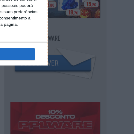
 pessoais poderá
s suas preferências
 consentimento a
da página.
NEWSLETTER PPLWARE