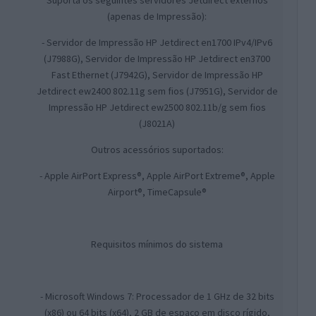
Suporta os seguintes servidores Jetdirect externos
(apenas de Impressão):
- Servidor de Impressão HP Jetdirect en1700 IPv4/IPv6
(J7988G), Servidor de Impressão HP Jetdirect en3700
Fast Ethernet (J7942G), Servidor de Impressão HP
Jetdirect ew2400 802.11g sem fios (J7951G), Servidor de
Impressão HP Jetdirect ew2500 802.11b/g sem fios
(J8021A)
Outros acessórios suportados:
- Apple AirPort Express®, Apple AirPort Extreme®, Apple
Airport®, TimeCapsule®
Requisitos mínimos do sistema
- Microsoft Windows 7: Processador de 1 GHz de 32 bits
(x86) ou 64 bits (x64), 2 GB de espaço em disco rígido,