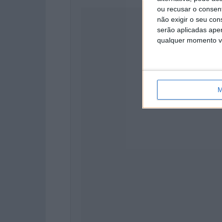
ou recusar o consen
não exigir o seu co
serão aplicadas apen
qualquer momento vol
M