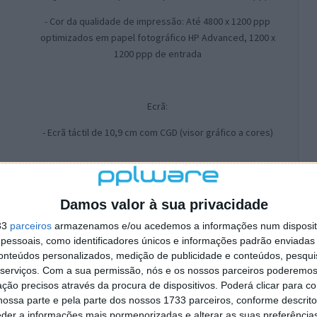
- Cor da qualidade de impressão: Até 4800 x 1200 ppp
optimizados em papel fotográfico HP Advanced, 1200 x
1200 ppp de entrada
Ecrã:
- Ecrã táctil de 10,9 cm com CGD (visor gráfico a cores)
Velocidade do processador:
Damos valor à sua privacidade
- 360 MHz
33
parceiros
armazenamos e/ou acedemos a informações num dispositi
- Número de tinteiros: 4 (um de cada de preto, turquesa,
essoais, como identificadores únicos e informações padrão enviadas 
magenta, amarelo)
conteúdos personalizados, medição de publicidade e conteúdos, pesqui
serviços.
Com a sua permissão, nós e os nossos parceiros poderemos 
- Idiomas de impressão: HP PCL 3 GUI, HP PCL 3 Melhorado
ção precisos através da procura de dispositivos. Poderá clicar para co
ossa parte e pela parte dos nossos 1733 parceiros, conforme descrit
- Sensor automático de papel: Não
eder a informações mais pormenorizadas e alterar as suas preferência