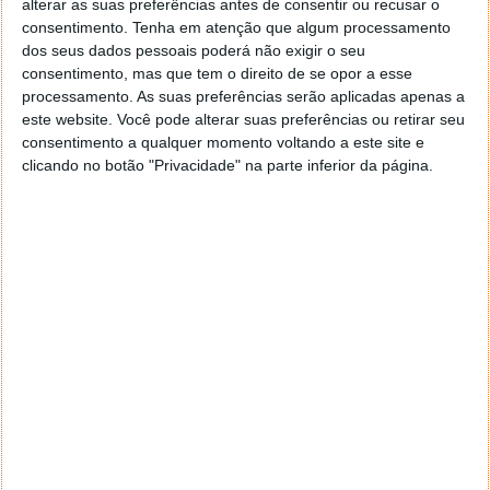
alterar as suas preferências antes de consentir ou recusar o
consentimento.
Tenha em atenção que algum processamento
Motor de busca
dos seus dados pessoais poderá não exigir o seu
Então, o Motor de Busca da GOODOFFER24 é
consentimento, mas que tem o direito de se opor a esse
bastante simples direto. Logo, basta escrever o que
processamento. As suas preferências serão aplicadas apenas a
pretendemos para, a seguir, obtermos todas as
este website. Você pode alterar suas preferências ou retirar seu
sugestões como, por exemplo, escrever Antivírus.
consentimento a qualquer momento voltando a este site e
Compre, por exemplo, uma chave Windows, desde a
clicando no botão "Privacidade" na parte inferior da página.
versão 10 até à 11 Pro e economize bastante face a
outros preços de várias plataformas.
Conheça das melhores oportunidades numa
mescla de promos de chaves digitais vitalícias
Primeiramente, escolha o produto