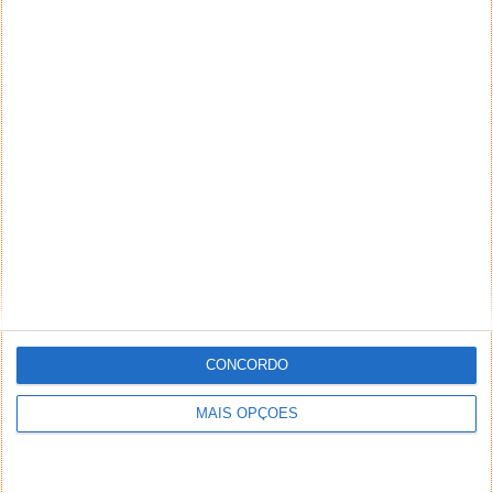
email) também poderão ser excluídos.
PUB
CONCORDO
MAIS OPÇÕES