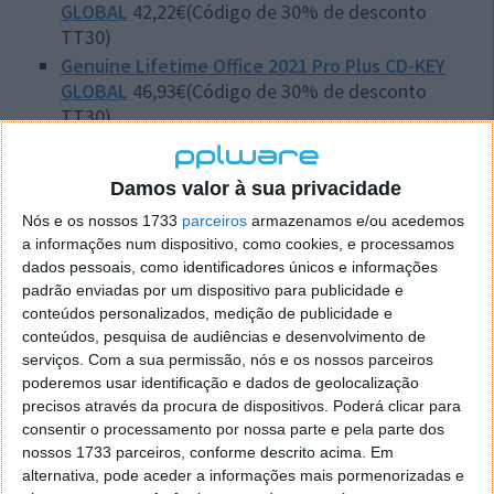
GLOBAL
42,22€(Código de 30% de desconto
TT30)
Genuine Lifetime Office 2021 Pro Plus CD-KEY
GLOBAL
46,93€(Código de 30% de desconto
TT30)
Genuine Lifetime Windows 10 Pro + Office 2016
Pro Plus CD Keys Pack
36,18€(Código de 30% de
Damos valor à sua privacidade
desconto TT30)
Nós e os nossos 1733
parceiros
armazenamos e/ou acedemos
Genuine Lifetime Windows 10 Pro + Office 2019
a informações num dispositivo, como cookies, e processamos
Pro Plus CD Keys Pack
52,37€(Código de 30% de
dados pessoais, como identificadores únicos e informações
desconto TT30)
padrão enviadas por um dispositivo para publicidade e
Microsoft Visual Studio 2022 Enterprise CD Key
conteúdos personalizados, medição de publicidade e
Global
90€:(Código de 30% de desconto TT30)
conteúdos, pesquisa de audiências e desenvolvimento de
Microsoft SQL Server 2019 Standard 2 Core CD
serviços.
Com a sua permissão, nós e os nossos parceiros
poderemos usar identificação e dados de geolocalização
Key Global
82€:(Código de 30% de desconto
precisos através da procura de dispositivos. Poderá clicar para
TT30)
consentir o processamento por nossa parte e pela parte dos
Microsoft SQL Server 2019 Standard 16 Core CD
nossos 1733 parceiros, conforme descrito acima. Em
Key Global
150€:(Código de 30% de desconto
alternativa, pode aceder a informações mais pormenorizadas e
TT30)