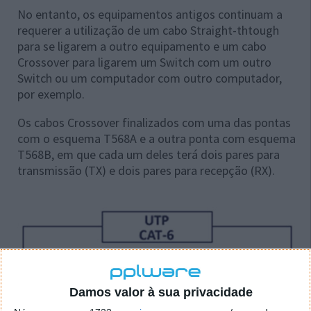
No entanto, os equipamentos antigos continuam a
requerer a utilização de um cabo Straight-thtough
para se ligarem a outro equipamento e um cabo
Crossover para ligarem um Switch com um outro
Switch ou um computador com outro computador,
por exemplo.
Os cabos Crossover finalizados com uma das pontas
com o esquema T568A e a outra ponta com esquema
T568B, em que cada um deles terá dois pares para
transmissão (TX) e dois pares para recepção (RX).
Damos valor à sua privacidade