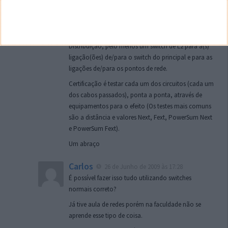
Eduardo Brito
26 de Junho de 2009 às 17:09
No Bastidor Principal deverás ter um Switch L3 ou
um Router, switch(s), servidor(es), firewall(s), ou
outros (depende do que necessites). Nos de
Distribuição, pelo menos um switch de L2 para a(s)
ligação(ões) de/para o switch do principal e para as
ligações de/para os pontos de rede.
Certificação é testar cada um dos circuitos (cada um
dos cabos passados), ponta a ponta, através de
equipamentos para o efeito (Os testes mais comuns
são a distância e valores Next, Fext, PowerSum Next
e PowerSum Fext).
Um abraço
Carlos
26 de Junho de 2009 às 17:28
É possível fazer isso tudo utilizando switches
normais correto?
Já tive aula de redes porém na faculdade não se
aprende esse tipo de coisa.