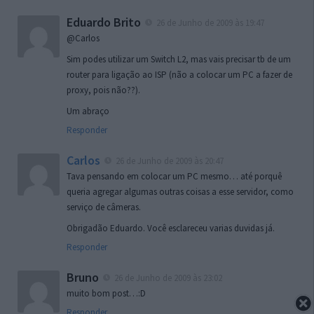
Eduardo Brito
26 de Junho de 2009 às 19:47
@Carlos
Sim podes utilizar um Switch L2, mas vais precisar tb de um
router para ligação ao ISP (não a colocar um PC a fazer de
proxy, pois não??).
Um abraço
Responder
Carlos
26 de Junho de 2009 às 20:47
Tava pensando em colocar um PC mesmo… até porquê
queria agregar algumas outras coisas a esse servidor, como
serviço de câmeras.
Obrigadão Eduardo. Você esclareceu varias duvidas já.
Responder
Bruno
26 de Junho de 2009 às 23:02
muito bom post…:D
Responder