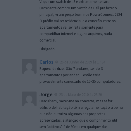
Vi que um switch de L3 é extremamente caro.
Derrepente compro um Switch da Dell pra fazer o
principal, vi um preço bom nos PowerConnect 2724.
O prédio vai ser residencial e a conexão entre os
apartamentos vai ser feita somente para
compartilhar internet e alguns arquivos, nada
comercial.
Obrigado
Carlos
26 de Junho de 2009 às 17:34
Esqueci de dizer. São 7 andares, sendo 3
apartamentos por andar… então teria
provavelmente conectado de 15~25 computadores.
Jorge
23 de Maio de 2010 às 23:20
Desculpem, meter-me na conversa, mas se for
edificio de habitação têm a regulamentação á perna
que não autoriza algumas das propostas
apresentadas, e atenção que o comprimento util
sem “aditivos” é de 90mts em qualquer das