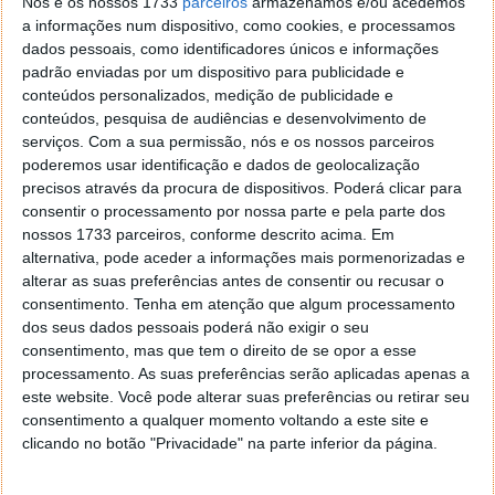
Nós e os nossos 1733
parceiros
armazenamos e/ou acedemos
a informações num dispositivo, como cookies, e processamos
dados pessoais, como identificadores únicos e informações
padrão enviadas por um dispositivo para publicidade e
conteúdos personalizados, medição de publicidade e
conteúdos, pesquisa de audiências e desenvolvimento de
serviços.
Com a sua permissão, nós e os nossos parceiros
poderemos usar identificação e dados de geolocalização
precisos através da procura de dispositivos. Poderá clicar para
consentir o processamento por nossa parte e pela parte dos
nossos 1733 parceiros, conforme descrito acima. Em
Para quem estiver a começar a construir uma LAN, é
alternativa, pode aceder a informações mais pormenorizadas e
recomendado a utilização do CAt-6, uma vez que
alterar as suas preferências antes de consentir ou recusar o
suporta velocidades superiores e está menos afecto
consentimento.
Tenha em atenção que algum processamento
a problemas de interferências.
dos seus dados pessoais poderá não exigir o seu
consentimento, mas que tem o direito de se opor a esse
processamento. As suas preferências serão aplicadas apenas a
este website. Você pode alterar suas preferências ou retirar seu
consentimento a qualquer momento voltando a este site e
Este artigo tem mais de um ano
clicando no botão "Privacidade" na parte inferior da página.