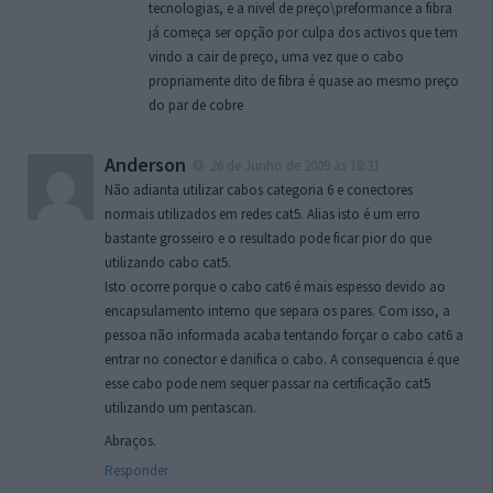
tecnologias, e a nivel de preço\preformance a fibra
já começa ser opção por culpa dos activos que tem
vindo a cair de preço, uma vez que o cabo
propriamente dito de fibra é quase ao mesmo preço
do par de cobre
Anderson
26 de Junho de 2009 às 18:31
Não adianta utilizar cabos categoria 6 e conectores
normais utilizados em redes cat5. Alias isto é um erro
bastante grosseiro e o resultado pode ficar pior do que
utilizando cabo cat5.
Isto ocorre porque o cabo cat6 é mais espesso devido ao
encapsulamento interno que separa os pares. Com isso, a
pessoa não informada acaba tentando forçar o cabo cat6 a
entrar no conector e danifica o cabo. A consequencia é que
esse cabo pode nem sequer passar na certificação cat5
utilizando um pentascan.
Abraços.
Responder