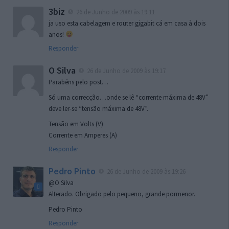
3biz
26 de Junho de 2009 às 19:11
ja uso esta cabelagem e router gigabit cá em casa à dois
anos!
Responder
O Silva
26 de Junho de 2009 às 19:17
Parabéns pelo post…
Só uma correcção…onde se lê “corrente máxima de 48V”
deve ler-se “tensão máxima de 48V”.
Tensão em Volts (V)
Corrente em Amperes (A)
Responder
Pedro Pinto
26 de Junho de 2009 às 19:26
@O Silva
Alterado. Obrigado pelo pequeno, grande pormenor.
Pedro Pinto
Responder