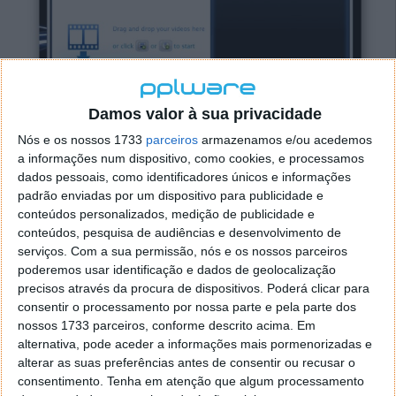
Damos valor à sua privacidade
Nós e os nossos 1733
parceiros
armazenamos e/ou acedemos
a informações num dispositivo, como cookies, e processamos
dados pessoais, como identificadores únicos e informações
padrão enviadas por um dispositivo para publicidade e
conteúdos personalizados, medição de publicidade e
conteúdos, pesquisa de audiências e desenvolvimento de
serviços.
Com a sua permissão, nós e os nossos parceiros
VSDC Free Video Converter, não é
poderemos usar identificação e dados de geolocalização
apenas mais um conversor
precisos através da procura de dispositivos. Poderá clicar para
consentir o processamento por nossa parte e pela parte dos
nossos 1733 parceiros, conforme descrito acima. Em
25 SET 2012
·
SOFTWARE
11 COMENTÁRIOS
alternativa, pode aceder a informações mais pormenorizadas e
Hoje em dia existem ferramentas para tudo e mais
alterar as suas preferências antes de consentir ou recusar o
consentimento.
Tenha em atenção que algum processamento
alguma coisa! A variedade é tanta que começamos a