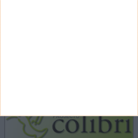
Google Pixel 11 Pro - The Next Obvious
Move
Propostas de novo design para as notas
euro - BCE