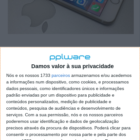
Damos valor à sua privacidade
Apple Watch: saiu o watchOS 2.0.1 com
Nós e os nossos 1733
parceiros
armazenamos e/ou acedemos
melhorias para a bateria
a informações num dispositivo, como cookies, e processamos
dados pessoais, como identificadores únicos e informações
padrão enviadas por um dispositivo para publicidade e
22 OUT 2015
·
APPLE
5 COMENTÁRIOS
conteúdos personalizados, medição de publicidade e
A Apple
actualizou o iOS e o OS X El Capitan
na
conteúdos, pesquisa de audiências e desenvolvimento de
passada quarta-feira. Agora, para haver uma
serviços.
Com a sua permissão, nós e os nossos parceiros
compatibilidade maior com o iOS 9.1 e com o OS X
poderemos usar identificação e dados de geolocalização
10.11.1, a empresa de Cupertino actualizou também o
precisos através da procura de dispositivos. Poderá clicar para
consentir o processamento por nossa parte e pela parte dos
Apple Watch
para a versão watchOS 2.0.1.