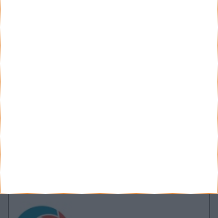
Teste a velocidade da sua Internet
CATEGORIAS
Categorias
ARQUIVO
Arquivo
CANAL DE YOUTUBE