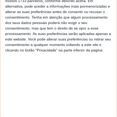
nossos 1733 parceiros, conforme descrito acima. Em
Há boas novidades, principalmente ao nível da
alternativa, pode aceder a informações mais pormenorizadas e
alterar as suas preferências antes de consentir ou recusar o
autonomia da bateria.
consentimento.
Tenha em atenção que algum processamento
dos seus dados pessoais poderá não exigir o seu
consentimento, mas que tem o direito de se opor a esse
processamento. As suas preferências serão aplicadas apenas a
este website. Você pode alterar suas preferências ou retirar seu
consentimento a qualquer momento voltando a este site e
clicando no botão "Privacidade" na parte inferior da página.