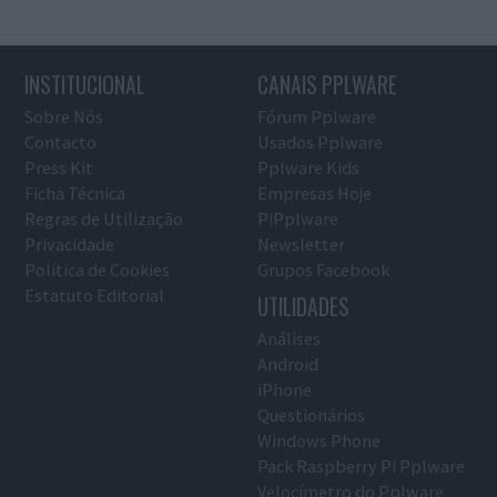
INSTITUCIONAL
CANAIS PPLWARE
Sobre Nós
Fórum Pplware
Contacto
Usados Pplware
Press Kit
Pplware Kids
Ficha Técnica
Empresas Hoje
Regras de Utilização
PiPplware
Privacidade
Newsletter
Política de Cookies
Grupos Facebook
Estatuto Editorial
UTILIDADES
Análises
Android
iPhone
Questionários
Windows Phone
Pack Raspberry Pi Pplware
Velocímetro do Pplware