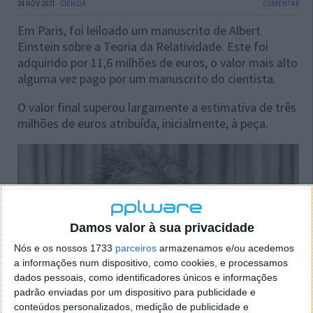
24 NOV 2021
·
CIÊNCIA
COMENTAR
Em Paris, foi leiloado um manuscrito de Albert
Einstein sobre a Teoria da Relatividade. Este foi
adquirido por 11,6 milhões de euros, o valor mais alto
alguma vez pago por um manuscrito do cientista.
O valor final superou largamente a estimativa de três
milhões de euros atribuída, inicialmente, à peça.
Damos valor à sua privacidade
Nós e os nossos 1733
parceiros
armazenamos e/ou acedemos
a informações num dispositivo, como cookies, e processamos
dados pessoais, como identificadores únicos e informações
padrão enviadas por um dispositivo para publicidade e
conteúdos personalizados, medição de publicidade e