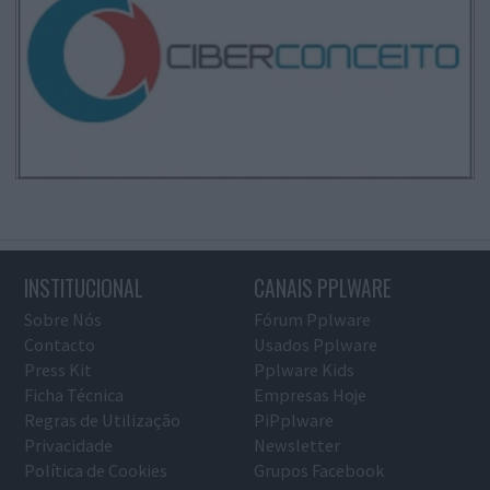
INSTITUCIONAL
CANAIS PPLWARE
Sobre Nós
Fórum Pplware
Contacto
Usados Pplware
Press Kit
Pplware Kids
Ficha Técnica
Empresas Hoje
Regras de Utilização
PiPplware
Privacidade
Newsletter
Política de Cookies
Grupos Facebook