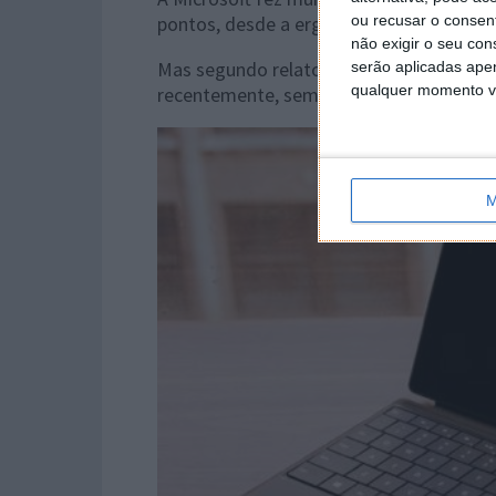
pontos, desde a ergonomia até aos peri
ou recusar o consen
não exigir o seu co
Mas segundo relatos de vários utilizador
serão aplicadas apen
qualquer momento vol
recentemente, sem que tenha anunciado 
M