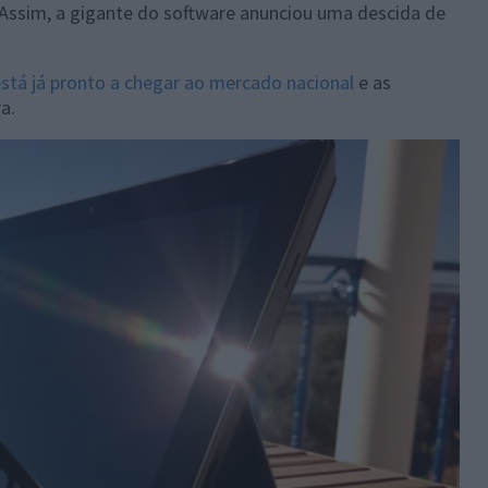
 Assim, a gigante do software anunciou uma descida de
está já pronto a chegar ao mercado nacional
e as
a.