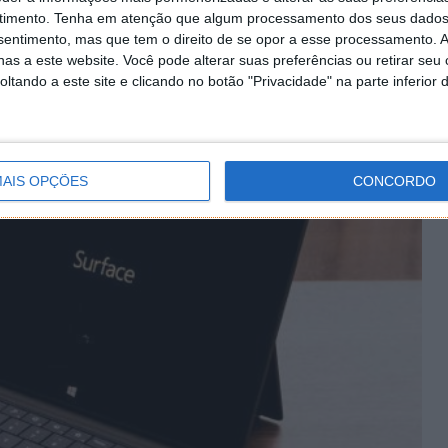
féricos que o podem acompanhar.
timento.
Tenha em atenção que algum processamento dos seus dados
nsentimento, mas que tem o direito de se opor a esse processamento. A
es a Microsoft pode ter actualizado o Surface Pro 2
as a este website. Você pode alterar suas preferências ou retirar seu
tando a este site e clicando no botão "Privacidade" na parte inferior 
essa alteração.
AIS OPÇÕES
CONCORDO