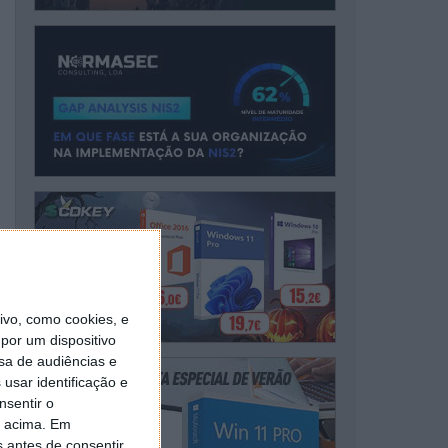
vo, como cookies, e
por um dispositivo
sa de audiências e
usar identificação e
nsentir o
o acima. Em
s antes de consentir