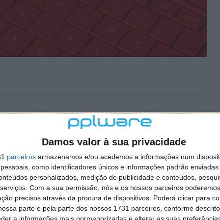
ace Pro 2 actualizado para
Damos valor à sua privacidade
31
parceiros
armazenamos e/ou acedemos a informações num dispositi
essoais, como identificadores únicos e informações padrão enviadas 
21 COMENTÁRIOS
conteúdos personalizados, medição de publicidade e conteúdos, pesqui
s, foi
apresentado
no passado mês de Setembro e
serviços.
Com a sua permissão, nós e os nossos parceiros poderemos 
a o modelo anterior.
ção precisos através da procura de dispositivos. Poderá clicar para co
ossa parte e pela parte dos nossos 1731 parceiros, conforme descrit
esmente actualizar o hardware e melhorou vários
eder a informações mais pormenorizadas e alterar as suas preferência