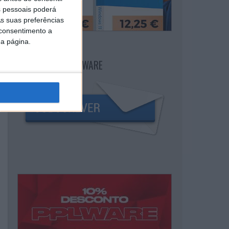
 pessoais poderá
s suas preferências
 consentimento a
da página.
NEWSLETTER PPLWARE