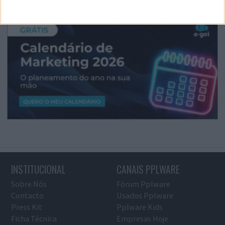
INSTITUCIONAL
CANAIS PPLWARE
Sobre Nós
Fórum Pplware
Contacto
Usados Pplware
Press Kit
Pplware Kids
Ficha Técnica
Empresas Hoje