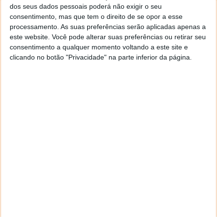
possível, mas ainda não os levamos para todo o lado.
dos seus dados pessoais poderá não exigir o seu
As grandes aventuras, os mergulhos no mar, as
consentimento, mas que tem o direito de se opor a esse
caminhadas pela serra… estas são actividades onde
processamento. As suas preferências serão aplicadas apenas a
o gadget ideal é a câmara de acção.
este website. Você pode alterar suas preferências ou retirar seu
consentimento a qualquer momento voltando a este site e
Em Junho estas foram as marcas e os modelos que
clicando no botão "Privacidade" na parte inferior da página.
mais atraíram os portugueses.