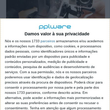
Damos valor à sua privacidade
Nós e os nossos 1733
parceiros
armazenamos e/ou acedemos
a informações num dispositivo, como cookies, e processamos
dados pessoais, como identificadores únicos e informações
padrão enviadas por um dispositivo para publicidade e
TOP tecnológico de Junho: As câmaras
conteúdos personalizados, medição de publicidade e
conteúdos, pesquisa de audiências e desenvolvimento de
de acção que dominam
serviços.
Com a sua permissão, nós e os nossos parceiros
poderemos usar identificação e dados de geolocalização
05 JUL 2016
·
GADGETS
30 COMENTÁRIOS
precisos através da procura de dispositivos. Poderá clicar para
consentir o processamento por nossa parte e pela parte dos
Hoje em dia não há quem não queira captar os
nossos 1733 parceiros, conforme descrito acima. Em
melhores momentos da sua vida em
vídeo ou
alternativa, pode aceder a informações mais pormenorizadas e
fotografia
. Os
smartphones
já oferecem, de uma
alterar as suas preferências antes de consentir ou recusar o
forma geral, boas características para que tal seja
consentimento.
Tenha em atenção que algum processamento