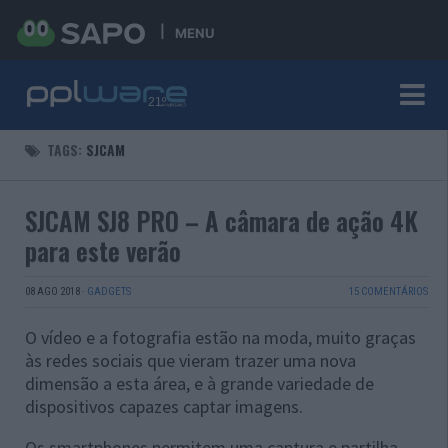
MENU
TAGS:
SJCAM
SJCAM SJ8 PRO – A câmara de ação 4K
para este verão
08 AGO 2018
·
GADGETS
15 COMENTÁRIOS
O vídeo e a fotografia estão na moda, muito graças
às redes sociais que vieram trazer uma nova
dimensão a esta área, e à grande variedade de
dispositivos capazes captar imagens.
Os smartphones permitem uma captura e partilha