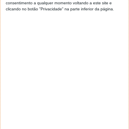
consentimento a qualquer momento voltando a este site e
clicando no botão "Privacidade" na parte inferior da página.
O Regresso de Singstar
26 SET 2014
·
JOGOS
2 COMENTÁRIOS
O bem sucedido jogo de karaoke que já nos tem
vindo a acompanhar à mais de uma dezena de anos
encontra-se de volta.
Singstar regressa e desta feita com destino à
Playstation 4 e com várias canções de artistas
internacionais (onde pontua o conhecidissimo
Pharrell Williams com Happy) e portugueses, entre os
quais os Expensive Soul.
Foi também divulgada a data de lançamento de
Singstar: Nova Geração.