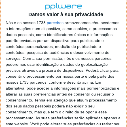
David Carreira e Miguel Araújo são alguns dos
intérpretes em fila de espera … mas vamos conhecer
Damos valor à sua privacidade
mais.
Nós e os nossos 1733
parceiros
armazenamos e/ou acedemos
a informações num dispositivo, como cookies, e processamos
dados pessoais, como identificadores únicos e informações
padrão enviadas por um dispositivo para publicidade e
conteúdos personalizados, medição de publicidade e
conteúdos, pesquisa de audiências e desenvolvimento de
serviços.
Com a sua permissão, nós e os nossos parceiros
poderemos usar identificação e dados de geolocalização
precisos através da procura de dispositivos. Poderá clicar para
consentir o processamento por nossa parte e pela parte dos
nossos 1733 parceiros, conforme descrito acima. Em
alternativa, pode aceder a informações mais pormenorizadas e
alterar as suas preferências antes de consentir ou recusar o
consentimento.
Tenha em atenção que algum processamento
dos seus dados pessoais poderá não exigir o seu
consentimento, mas que tem o direito de se opor a esse
processamento. As suas preferências serão aplicadas apenas a
este website. Você pode alterar suas preferências ou retirar seu