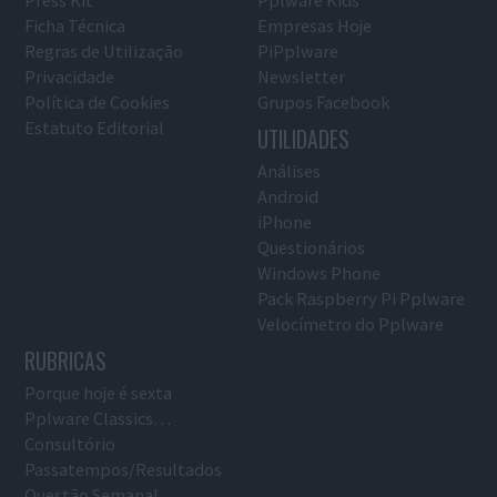
Press Kit
Pplware Kids
Ficha Técnica
Empresas Hoje
Regras de Utilização
PiPplware
Privacidade
Newsletter
Política de Cookies
Grupos Facebook
Estatuto Editorial
UTILIDADES
Análises
Android
iPhone
Questionários
Windows Phone
Pack Raspberry Pi Pplware
Velocímetro do Pplware
RUBRICAS
Porque hoje é sexta
Pplware Classics…
Consultório
Passatempos/Resultados
Questão Semanal