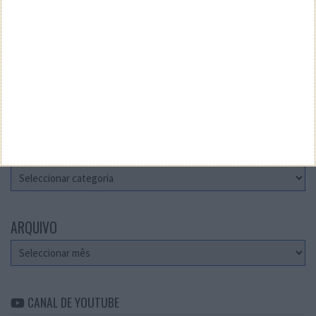
Teste a velocidade da sua Internet
CATEGORIAS
Categorias
ARQUIVO
Arquivo
CANAL DE YOUTUBE