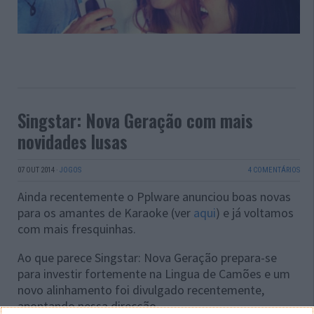
Singstar: Nova Geração com mais
novidades lusas
07 OUT 2014
·
JOGOS
4 COMENTÁRIOS
Ainda recentemente o Pplware anunciou boas novas
para os amantes de Karaoke (ver
aqui
) e já voltamos
com mais fresquinhas.
Ao que parece Singstar: Nova Geração prepara-se
para investir fortemente na Lingua de Camões e um
novo alinhamento foi divulgado recentemente,
apontando nessa direcção.