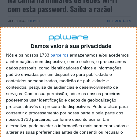
com esta password. Saiba a razão!
20 AGO 2024
·
INTERNET
10 COMENTÁRIOS
Como todos sabemos, a tecnologia Wi-Fi permite o
acesso à rede sem fios. No que diz respeito a redes
Damos valor à sua privacidade
Wi-Fi, há ainda algumas que são inseguras e não
preciso de password para os utilizadores se ligarem e
Nós e os nossos 1733
parceiros
armazenamos e/ou acedemos
depois há a redes em que é necessário a introdução
a informações num dispositivo, como cookies, e processamos
de uma password ou credenciais para ter acesso. Na
dados pessoais, como identificadores únicos e informações
China há milhares de redes Wi-Fi com esta
padrão enviadas por um dispositivo para publicidade e
conteúdos personalizados, medição de publicidade e
password… não é 12345!
conteúdos, pesquisa de audiências e desenvolvimento de
serviços.
Com a sua permissão, nós e os nossos parceiros
poderemos usar identificação e dados de geolocalização
precisos através da procura de dispositivos. Poderá clicar para
consentir o processamento por nossa parte e pela parte dos
nossos 1733 parceiros, conforme descrito acima. Em
alternativa, pode aceder a informações mais pormenorizadas e
alterar as suas preferências antes de consentir ou recusar o