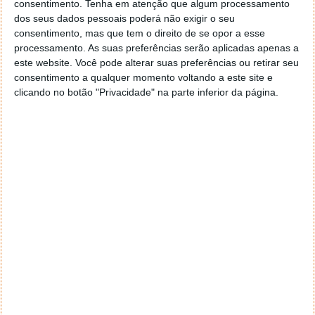
consentimento.
Tenha em atenção que algum processamento
dos seus dados pessoais poderá não exigir o seu
consentimento, mas que tem o direito de se opor a esse
processamento. As suas preferências serão aplicadas apenas a
este website. Você pode alterar suas preferências ou retirar seu
consentimento a qualquer momento voltando a este site e
clicando no botão "Privacidade" na parte inferior da página.
Usa a Internet gratuita em locais
públicos? Cuidado com o “gémeo mau”
da Wi-Fi
04 JUL 2024
·
INTERNET
5 COMENTÁRIOS
Atualmente, com os aprimorados métodos de
ciberataque, é verdadeiramente difícil assegurar a
proteção efetiva dos nossos dados. De facto, os
hackers podem adotar qualquer abordagem, por vias
imprevisíveis… Por exemplo, costuma utilizar a rede
Wi-Fi gratuita disponível nos espaços públicos? Tenha