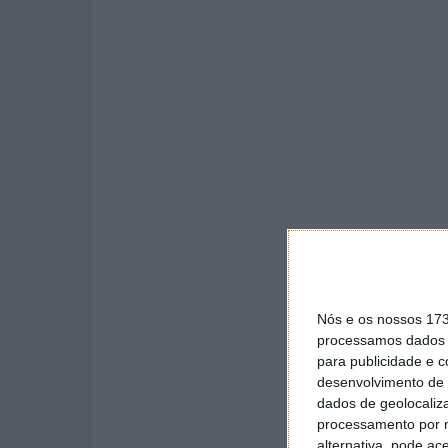
Nós e os nossos 17
processamos dados p
para publicidade e 
desenvolvimento de 
dados de geolocaliza
processamento por n
alternativa, pode ac