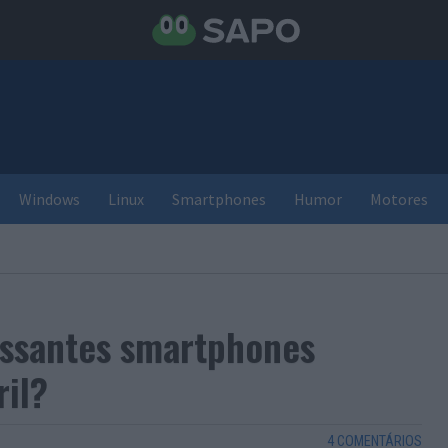
Windows
Linux
Smartphones
Humor
Motores
essantes smartphones
il?
4 COMENTÁRIOS