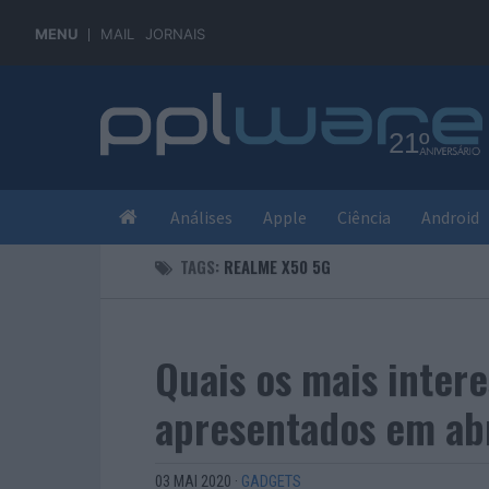
MENU
MAIL
JORNAIS
Análises
Apple
Ciência
Android
TAGS:
REALME X50 5G
Quais os mais inter
apresentados em abr
03 MAI 2020
·
GADGETS