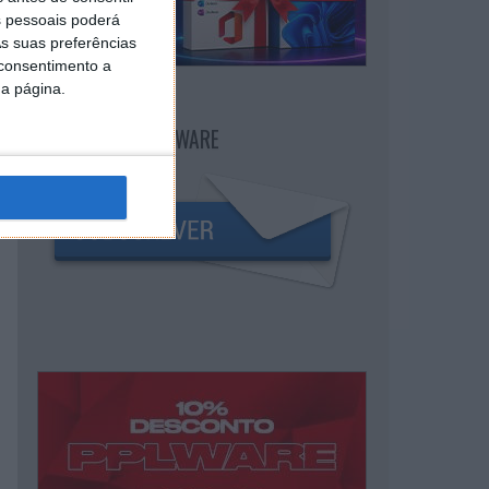
 pessoais poderá
s suas preferências
 consentimento a
da página.
NEWSLETTER PPLWARE