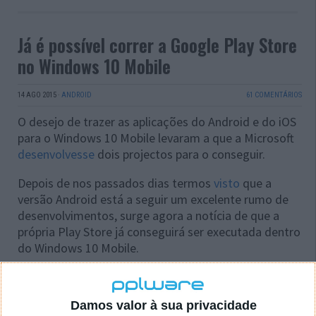
Já é possível correr a Google Play Store
no Windows 10 Mobile
14 AGO 2015
·
ANDROID
61 COMENTÁRIOS
O desejo de trazer as aplicações do Android e do iOS
para o Windows 10 Mobile levaram a que a Microsoft
desenvolvesse
dois projectos para o conseguir.
Depois de nos passados dias termos
visto
que a
versão Android está a seguir um excelente rumo de
desenvolvimentos, surge agora a notícia de que a
própria Play Store já conseguirá ser executada dentro
do Windows 10 Mobile.
Damos valor à sua privacidade