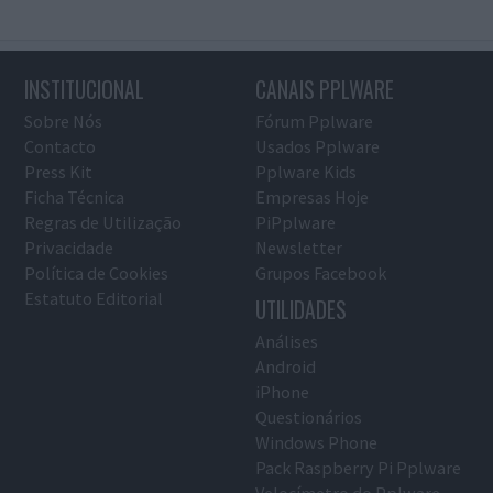
INSTITUCIONAL
CANAIS PPLWARE
Sobre Nós
Fórum Pplware
Contacto
Usados Pplware
Press Kit
Pplware Kids
Ficha Técnica
Empresas Hoje
Regras de Utilização
PiPplware
Privacidade
Newsletter
Política de Cookies
Grupos Facebook
Estatuto Editorial
UTILIDADES
Análises
Android
iPhone
Questionários
Windows Phone
Pack Raspberry Pi Pplware
Velocímetro do Pplware