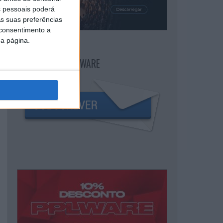
 pessoais poderá
s suas preferências
 consentimento a
da página.
NEWSLETTER PPLWARE