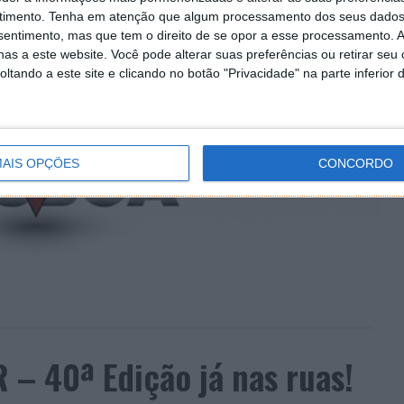
 o evento é
gratuito
e a não perder!.
timento.
Tenha em atenção que algum processamento dos seus dados
nsentimento, mas que tem o direito de se opor a esse processamento. A
as a este website. Você pode alterar suas preferências ou retirar seu
tando a este site e clicando no botão "Privacidade" na parte inferior 
AIS OPÇÕES
CONCORDO
– 40ª Edição já nas ruas!