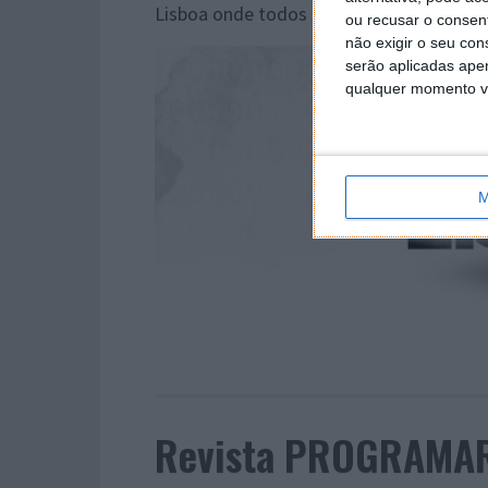
Lisboa onde todos são convidados pois,
ou recusar o consen
não exigir o seu co
serão aplicadas apen
qualquer momento vol
M
Revista PROGRAMAR 