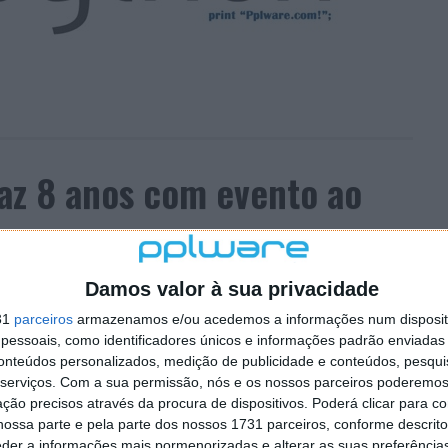
az 8 anos com evento ao
Damos valor à sua privacidade
3 COMENTÁRIOS
31
parceiros
armazenamos e/ou acedemos a informações num dispositi
 mais de 27.000 membros registados e completa, no
essoais, como identificadores únicos e informações padrão enviadas 
endo vários projetos relacionados com a programação,
conteúdos personalizados, medição de publicidade e conteúdos, pesqui
 e uma revista digital bimensal, denominada
serviços.
Com a sua permissão, nós e os nossos parceiros poderemos 
ção precisos através da procura de dispositivos. Poderá clicar para co
ossa parte e pela parte dos nossos 1731 parceiros, conforme descrit
munidade irá organizar o seu 1º evento presencial em
eder a informações mais pormenorizadas e alterar as suas preferência