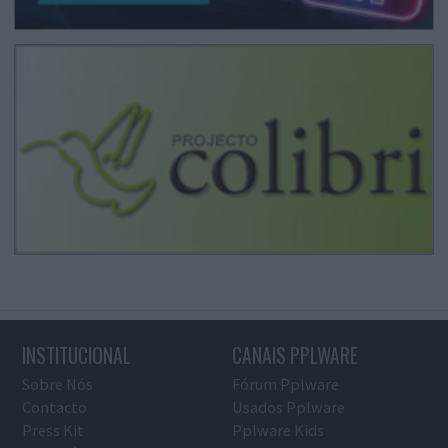
INSTITUCIONAL
CANAIS PPLWARE
Sobre Nós
Fórum Pplware
Contacto
Usados Pplware
Press Kit
Pplware Kids