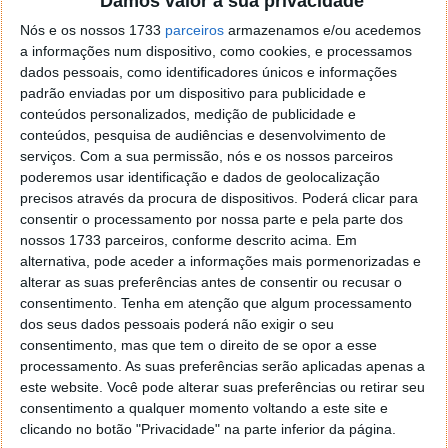
Damos valor à sua privacidade
Nós e os nossos 1733
parceiros
armazenamos e/ou acedemos
a informações num dispositivo, como cookies, e processamos
dados pessoais, como identificadores únicos e informações
padrão enviadas por um dispositivo para publicidade e
conteúdos personalizados, medição de publicidade e
conteúdos, pesquisa de audiências e desenvolvimento de
serviços.
Com a sua permissão, nós e os nossos parceiros
poderemos usar identificação e dados de geolocalização
Descubra onde se localizava cada país
precisos através da procura de dispositivos. Poderá clicar para
há 750 milhões de anos na Pangeia
consentir o processamento por nossa parte e pela parte dos
nossos 1733 parceiros, conforme descrito acima. Em
alternativa, pode aceder a informações mais pormenorizadas e
25 JUN 2018
·
CIÊNCIA
9 COMENTÁRIOS
alterar as suas preferências antes de consentir ou recusar o
A história é um tema que não tem sido coberto no
consentimento.
Tenha em atenção que algum processamento
mundo da tecnologia. Apesar de serem usadas todas
dos seus dados pessoais poderá não exigir o seu
as ferramentas possíveis para ajudar a descobrir o
consentimento, mas que tem o direito de se opor a esse
processamento. As suas preferências serão aplicadas apenas a
que o passado nos esconde, não existe acesso a
este website. Você pode alterar suas preferências ou retirar seu
informação de forma fácil.
consentimento a qualquer momento voltando a este site e
clicando no botão "Privacidade" na parte inferior da página.
Esta ideia foi agora mudada e passamos a poder