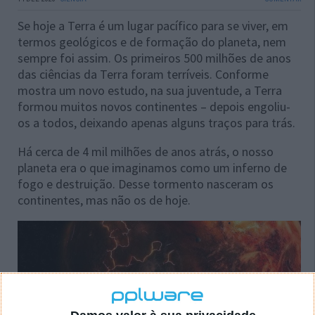
Se hoje a Terra é um lugar pacífico para se viver, em
termos geológicos e de formação do planeta, nem
sempre foi assim. Os primeiros 500 milhões de anos
das ciências da Terra foram terríveis. Conforme
mostra um novo estudo, na sua juventude, a Terra
formou muitos novos continentes – depois engoliu-
os a todos, deixando apenas alguns traços para trás.
Há cerca de 4 mil milhões de anos atrás, o nosso
planeta era o que imaginamos como um inferno de
fogo e destruição. Desse tormento nasceram os
continentes, mas não os de hoje.