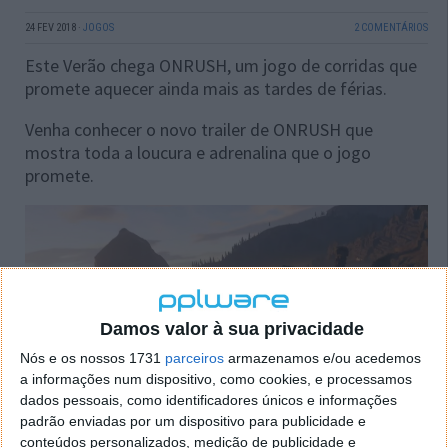
24 FEV 2018
·
JOGOS
2 COMENTÁRIOS
Este Verão chega ONRUSH, um jogo de corridas que
promete aquecer ainda mais as tardes de férias.
Venha conhecer o novo trailer de ONRUSH que
mostra toda a loucura e adrenalina que o jogo
promete.
Damos valor à sua privacidade
Nós e os nossos 1731
parceiros
armazenamos e/ou acedemos
a informações num dispositivo, como cookies, e processamos
dados pessoais, como identificadores únicos e informações
padrão enviadas por um dispositivo para publicidade e
conteúdos personalizados, medição de publicidade e