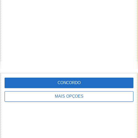
Pro e o Office que são as ferramentas essenciais
para quem quer trabalhar,...
GoodOffer24: chaves digitais para
software, com grandes descontos de
Black Friday
05 NOV 2023
·
·
SOFTWARE
PUB
CONCORDO
MAIS OPÇÕES