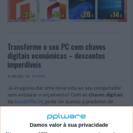
Transforme o seu PC com chaves
digitais económicas – descontos
imperdíveis
21 JAN 2025
·
·
SOFTWARE
PUB
Já imaginou dar uma nova vida ao seu computador
sem estourar o orçamento? Com as
chaves digitais
da
GoodOffer24
, pode ter acesso a produtos de
qualidade a preços acessíveis. Transforme o seu
sistema num verdadeiro centro de desempenho com
poupanças exclusivas. A hora é agora!
Damos valor à sua privacidade