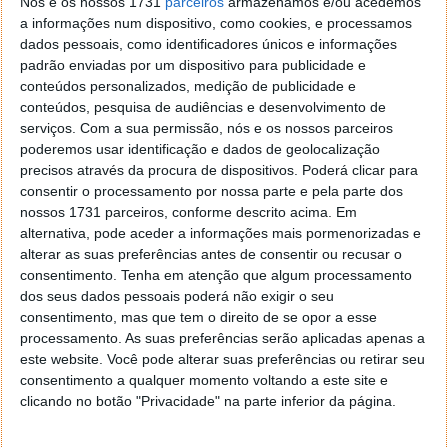
Nós e os nossos 1731
parceiros
armazenamos e/ou acedemos
a informações num dispositivo, como cookies, e processamos
dados pessoais, como identificadores únicos e informações
padrão enviadas por um dispositivo para publicidade e
conteúdos personalizados, medição de publicidade e
conteúdos, pesquisa de audiências e desenvolvimento de
serviços.
Com a sua permissão, nós e os nossos parceiros
poderemos usar identificação e dados de geolocalização
precisos através da procura de dispositivos. Poderá clicar para
consentir o processamento por nossa parte e pela parte dos
nossos 1731 parceiros, conforme descrito acima. Em
alternativa, pode aceder a informações mais pormenorizadas e
alterar as suas preferências antes de consentir ou recusar o
Atualize o Seu PC por menos: Descubra
consentimento.
Tenha em atenção que algum processamento
dos seus dados pessoais poderá não exigir o seu
chaves digitais económicas
consentimento, mas que tem o direito de se opor a esse
processamento. As suas preferências serão aplicadas apenas a
17 JAN 2025
·
·
SOFTWARE
PUB
este website. Você pode alterar suas preferências ou retirar seu
consentimento a qualquer momento voltando a este site e
Quer melhorar o desempenho do seu computador
clicando no botão "Privacidade" na parte inferior da página.
sem ultrapassar o orçamento? Agora é possível! Com
as
chaves digitais
disponíveis na
GoodOffer24
, pode