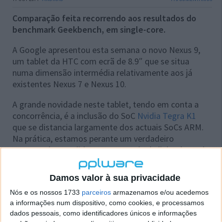
Comparação feita recorrendo aos resultados do
benchmark Geekbench, em single-core.
A Google apresentou esta semana o novo Nexus 9,
um tablet da HTC com ecrã de 8.9″ que se situa
numa dimensão intermédia relativamente aos já
existentes Nexus 7 e Nexus 10.
A grande novidade neste tablet, tendo em conta a
concorrência, é a inclusão do SoC
Nvidia Tegra K1
que se distancia largamente dos actuais SoCs ARM.
Na prática, estamos perante um verdadeiro
computador vendido como entrada de linha da Apple
em 2012.
Damos valor à sua privacidade
Nós e os nossos 1733
parceiros
armazenamos e/ou acedemos
a informações num dispositivo, como cookies, e processamos
dados pessoais, como identificadores únicos e informações