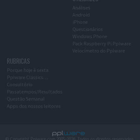
Análises
Android
iPhone
Questionários
Windows Phone
Pack Raspberry Pi Pplware
Velocímetro do Pplware
RUBRICAS
Porque hoje é sexta
Pplware Classics…
Consultório
Passatempos/Resultados
Questão Semanal
Apps dos nossos leitores
© Copyright Pplware.com 2005-2026. Todos os direitos reservados.