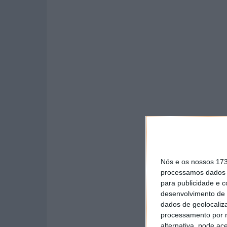
Nós e os nossos 17
processamos dados p
para publicidade e 
desenvolvimento de 
dados de geolocaliza
processamento por n
alternativa, pode ac