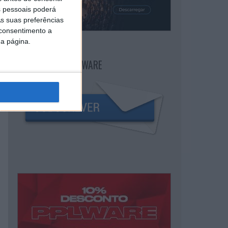
 pessoais poderá
s suas preferências
 consentimento a
da página.
NEWSLETTER PPLWARE