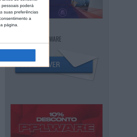
 pessoais poderá
s suas preferências
 consentimento a
da página.
NEWSLETTER PPLWARE