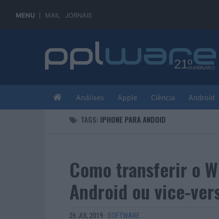
MENU
MAIL
JORNAIS
Análises
Apple
Ciência
Android
TAGS:
IPHONE PARA ANDOID
Como transferir o W
Android ou vice-ver
26 JUL 2019
·
SOFTWARE