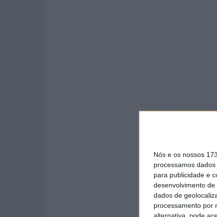
Nós e os nossos 17
processamos dados p
para publicidade e 
desenvolvimento de 
dados de geolocaliza
processamento por n
alternativa, pode ac